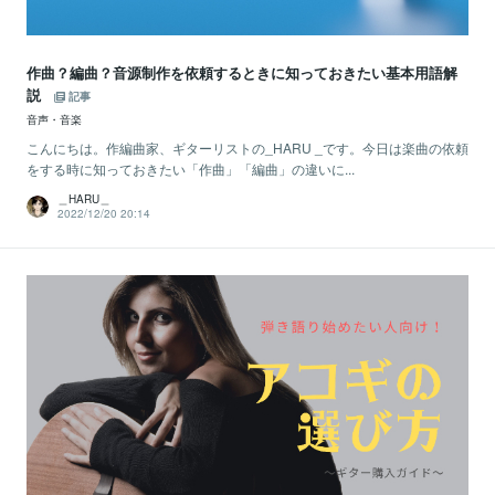
作曲？編曲？音源制作を依頼するときに知っておきたい基本用語解
説
記事
音声・音楽
こんにちは。作編曲家、ギターリストの_HARU _です。今日は楽曲の依頼
をする時に知っておきたい「作曲」「編曲」の違いに...
＿HARU＿
2022/12/20 20:14