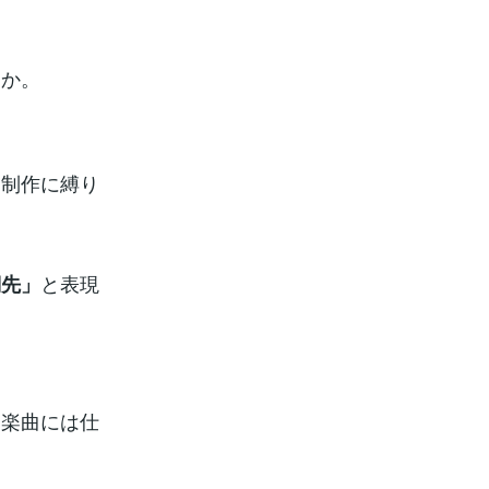
うか。
ィ制作に縛り
と表現
詞先」
る楽曲には仕