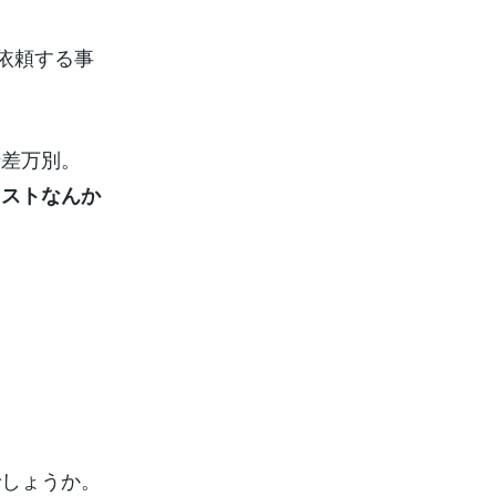
依頼する事
千差万別。
ラストなんか
。
でしょうか。