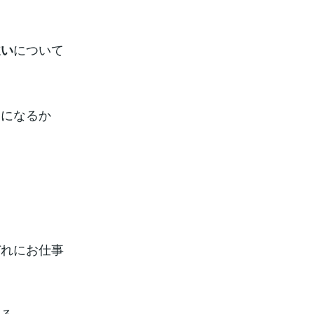
について
違い
とになるか
ぞれにお仕事
ある