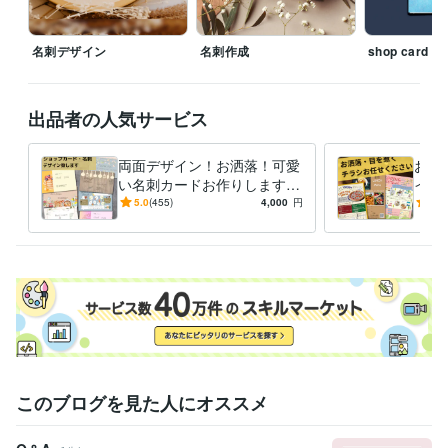
名刺デザイン
名刺作成
shop card
出品者の人気サービス
両面デザイン！お洒落！可愛
お洒
い名刺カードお作りします
イン
こだわり！名刺やお店のポイ
経験
5.0
(455)
4,000
円
5.0
ントカード、お作りしません
談く
か？
このブログを見た人にオススメ