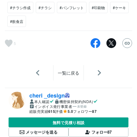
#チラシ作成
#チラシ
#パンフレット
#印刷物
#ケーキ
#飲食店
5
一覧に戻る
cheri _design
本人確認
機密保持契約(NDA)
インボイス発行事業者
未登録
総販売実績
615
評価
5.0
フォロワー
87
無料で見積り相談
メッセージを送る
フォロー
87