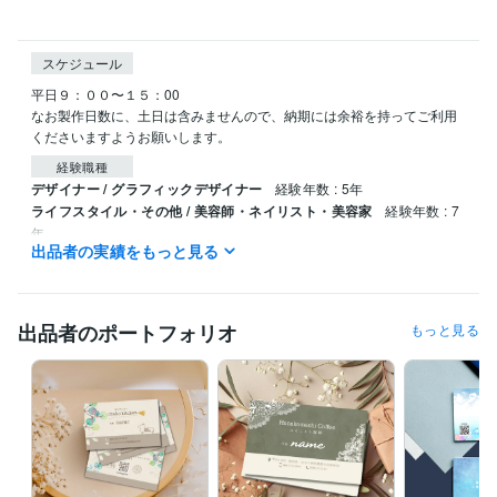
スケジュール
平日９：００〜１５：00

なお製作日数に、土日は含みませんので、納期には余裕を持ってご利用
くださいますようお願いします。
経験職種
デザイナー / グラフィックデザイナー
経験年数 : 5年
ライフスタイル・その他 / 美容師・ネイリスト・美容家
経験年数 : 7
年
出品者の実績をもっと見る
資格・検定
実用英語技能検定2級
取得年 : 2001年
出品者のポートフォリオ
もっと見る
ビジネス・クリエイティブツール
Adobe Illustrator:4年
Canva:5年
得意分野
デザイン制作
名刺・カード類
バナー、画像作成
チラシ・ポスタ
ー・パンフレットデザイン
美容業界
飲食店
エステ
セミナー
イベント
個人