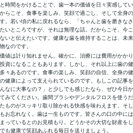
と時間をかけることで、歯一本の価値を日々実感して
からこそ、食事を楽しみ、笑顔で過ごし、そして全身
す。若い頃の私に戻れるなら、「ちゃんと歯を磨きな
たいところですが、それは無理な話。だからこそ、今
ないと伝えたいです。健康な歯を維持することは、未
物なのです。
価値は計り知れません。確かに、治療には費用がかか
投資になることもあります。しかし、それ以上に歯の
多々あるのです。食事の楽しみ、笑顔の自信、全身の
の健康によって支えられているのです。もしこの記事
んなに大事なの？」と少しでも感じたなら、ぜひ今日
てみてください。歯間ブラシやデンタルフロスを使う
たものがスッキリ取り除かれる快感を味わえます。そ
もお忘れなく。歯は一生ものです。皆さんの口の中に
まっているとのお見積もり。どうかその大切な財産を
でも健康で笑顔あふれる毎日を送りましょう。