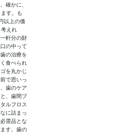
す。確かに、
ります。も
円以上の価
と考えれ
家一軒分の財
の口の中って
。歯の治療を
なく食べられ
ンゴを丸かじ
人前で思いっ
は、歯のケア
こと、歯間ブ
ンタルフロス
んなに詰まっ
の必需品とな
います。歯の