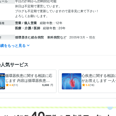
ュール
平日の21時から23時対応可能

休日は不定期で運営しています。

ブログも不定期で更新していますので是非見に来て下さい！

よろしくお願いします。
営業 / 個人営業
経験年数 : 12年
職種
医療・介護 / 医師
経験年数 : 20年
循環器含む総合病院 単科病院など
2005年3月 ~ 現在
歴
実績をもっと見る
医師
取得年 : 2004年
検定
心臓疾患各種専門医:16年
ツール
の人気サービス
悩み相談・カウンセリング
心臓疾患に関する相談。
分野
医療
健康
不整脈
狭心症
心不全
AI
循環器疾患に関する相談に応
心疾患に関する相談
じます 内容は循環器疾患の
がお答えします 一人
相談となります。
寄り添ったオリジナ
4.9
(11)
5,000
円
5.0
(16)
得ることができます