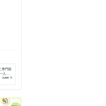
に専門医
一人に
ル回答を
3,000
円
。