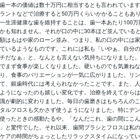
歯一本の価値は数十万円に相当するとも言われていま
ラントなどで治療すると50万円くらいかかることもあ
一生涯健康な歯を維持することは、歯一本あたり100万
かも知れません。それが口の中に30本ほど並んでいる
額はもはや家のローン並み、つまり、私の口の中には
ているようなものです。これには私も「いやぁ、自分
チだなぁ」と、なんとも言えない気持ちになりました
でまず食事が楽しくなりました。硬いものでも気兼ね
り、食事のバリエーションが一気に広がりました。リ
て、銀歯時代には考えられなかったことです。また、
ようになったのも嬉しい変化です。治療を終えてから
識が劇的に変わりました。毎日の歯磨きはもちろんの
タルフロスも欠かさず使うようになりました。特にデ
使ったときの感動たるや。「なんだこれ、歯の間にこ
」と驚愕でした。それ以来、歯間ブラシとフロスは私
ケアの時間がちょっとしたリラックスタイムになって