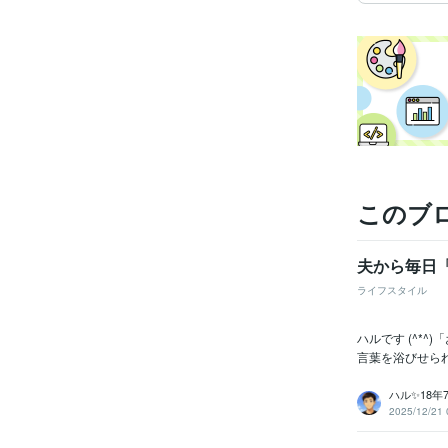
このブ
夫から毎日
ライフスタイル
ハルです (^*^
言葉を浴びせられる。–
ハル✨18
2025/12/21 