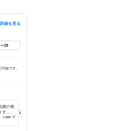
詳細を見る
ロー
29
応可能です。
結婚の相
目標達成シートを使って『夢
す メ
をかなえる方法』教えます
心のサポ
受験メンタルトレーナーが
1,000
円
5.0
(1)
1,500
円
「マンダラチャート」の作り
方を伝授！