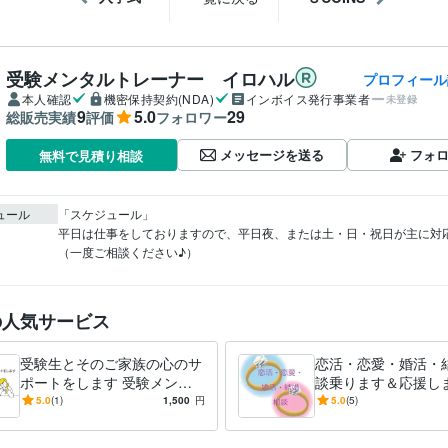
受験メンタルトレーナー イロハル
プロフィール
本人確認
機密保持契約(NDA)
インボイス発行事業者
未登録
9
5.0
29
総販売実績
評価
フォロワー
メッセージを送る
フォ
無料で見積り相談
ュール
「スケジュール」

平日は仕事をしておりますので、平日夜、または土・日・祝日が主に対
（一度ご相談ください♪）
の人気サービス
受験生とそのご家族の心のサ
恋活・恋愛・婚活・
ポートをします 受験メンタ
談乗ります＆応援しま
ルトレーナーがあなたのお悩
ンタルトレーナーが
5.0
(1)
1,500
円
5.0
(5)
み相談をお受けします
ートします