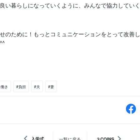
良い暮らしになっていくように、みんなで協力してい
せのために！もっとコミュニケーションをとって改善
^
共働き
#負担
#夫
#妻
入学式
一覧に戻る
３COINS