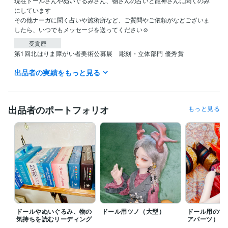
現在ドールさんやぬいぐるみさん、物さんの占いと龍神さんに聞くのみ
にしています

その他ナーガに聞く占いや施術所など、ご質問やご依頼がなどございま
したら、いつでもメッセージを送ってください☺️
受賞歴
第1回北はりま障がい者美術公募展　彫刻・立体部門 優秀賞
出品者の実績をもっと見る
資格・検定
生命保険募集人
取得年 : 2013年
ビジネス・クリエイティブツール
出品者のポートフォリオ
もっと見る
ZBrush:3年
ペイントツールSAI:15年
得意分野
占い
タロット　オラクルカード　スピリチュアル
タロットカード
オラクルカード
人形
ドール
ぬいぐるみ
物
神様
蛇
チャネリング
Web制作・HP作成・EC構築
３Dモデリング　オリジナルパーツ
人形
ドール
3D
3Dモデリング
Zbrush
ドールやぬいぐるみ、物の
ドール用ツノ（大型）
ドール用のツ
気持ちを読むリーディング
アパーツ）