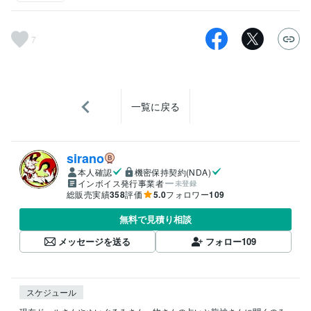
7
一覧に戻る
sirano
本人確認
機密保持契約(NDA)
インボイス発行事業者
未登録
総販売実績
358
評価
5.0
フォロワー
109
無料で見積り相談
メッセージを送る
フォロー
109
スケジュール