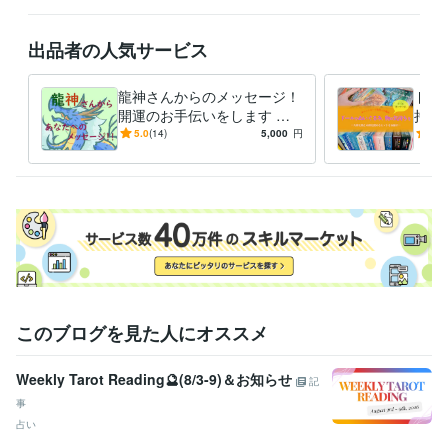
出品者の人気サービス
龍神さんからのメッセージ！
ドー
開運のお手伝いをします 恋
持ち
愛・仕事・人間関係…今のあ
トを
5.0
(14)
5,000
円
5.0
なたに必要なメッセージをお
を深
届け！
す
このブログを見た人にオススメ
Weekly Tarot Reading🔮(8/3-9)＆お知らせ
記
事
占い