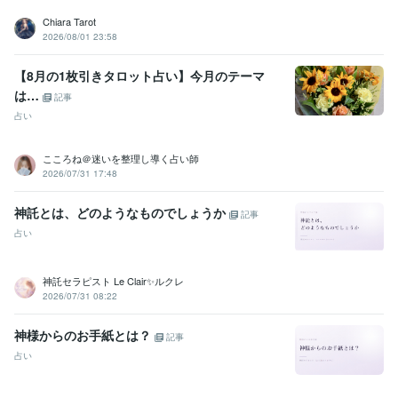
Chiara Tarot
2026/08/01 23:58
【8月の1枚引きタロット占い】今月のテーマ
は…
記事
占い
こころね＠迷いを整理し導く占い師
2026/07/31 17:48
神託とは、どのようなものでしょうか
記事
占い
神託セラピスト Le Clair✨ルクレ
2026/07/31 08:22
神様からのお手紙とは？
記事
占い