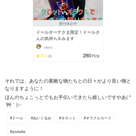
受付休止中
ドールオーナさま限定！ドールさ
んの気持ちをみます
sirano
280
5.0
円
/分
(8)
それでは、あなたの素敵な物たちとの日々がより良い物と
なりますように！
ほんのちょこっとでもお手伝いできたら嬉しいですやあ( *
´艸｀)✨
#ドール
#ぬいぐるみ
#タロット
#オラクルカード
#youtube