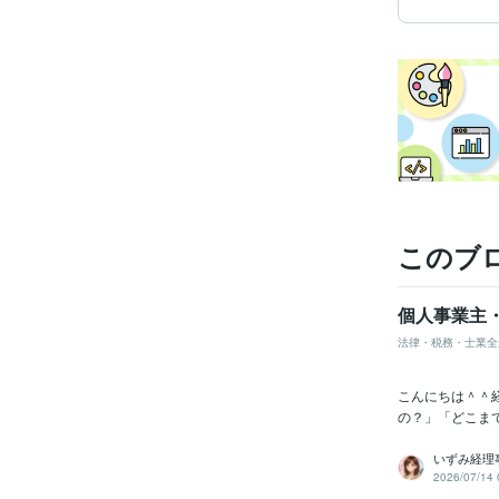
このブ
個人事業主
法律・税務・士業全
こんにちは＾＾
の？」「どこま
いずみ経理
2026/07/14 