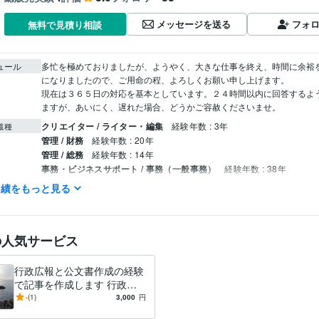
メッセージを送る
フォ
無料で見積り相談
ュール
多忙を極めておりましたが、ようやく、大きな仕事を終え、時間に余裕
になりましたので、ご用命の程、よろしくお願い申し上げます。

現在は３６５日の対応を基本としています。２４時間以内に回答するよ
ますが、あいにく、遅れた場合、どうかご容赦くださいませ。
クリエイター / ライター・編集
経験年数 : 3年
職種
管理 / 財務
経験年数 : 20年
管理 / 総務
経験年数 : 14年
事務・ビジネスサポート / 事務（一般事務）
経験年数 : 38年
ライフスタイル・その他 / 公務員
経験年数 : 38年
実績をもっと見る
オフィス・イコアン
2021年6月 ~ 現在
歴
Excel:25年
Google スプレッドシート:3年
Word:25年
クリエイ
の人気サービス
ツール
文章の校正:25年
ツール
行政広報と公文書作成の経験
で記事を作成します 行政広
ライティング・翻訳
文章作成と校正。通知文や手紙の校正など。
分野
報と公文書作成の経験で記事
-
(1)
3,000
円
行政、各種ＰＲなど
を作成し