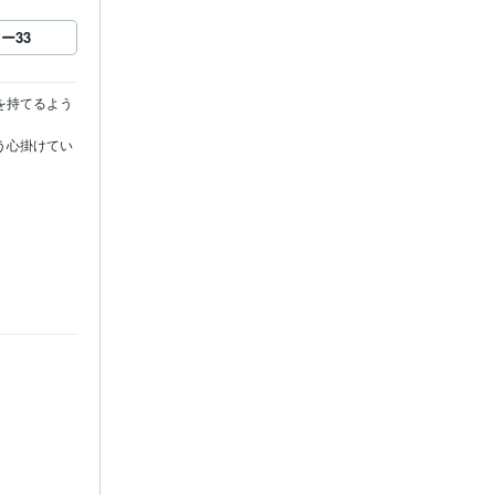
ロー
33
を持てるよう
う心掛けてい