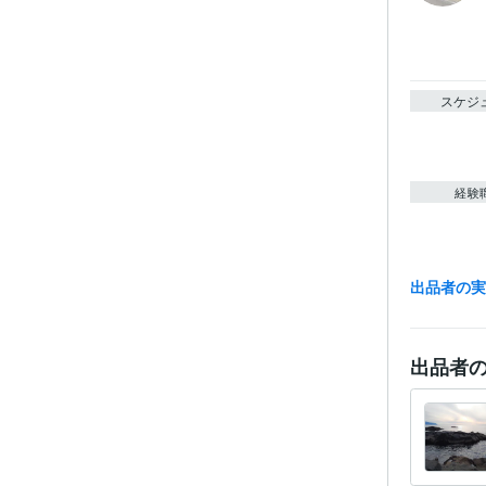
スケジ
経験
出品者の
職
ビジネス・
出品者
ティブ
その他
得意