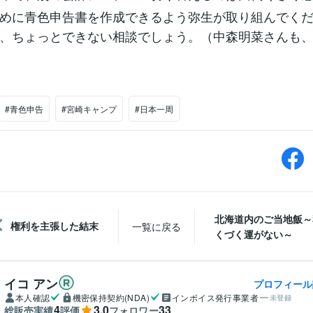
めに青色申告書を作成できるよう弥生が取り組んでく
、ちょっとできない相談でしょう。（中森明菜さんも
#青色申告
#宮崎キャンプ
#日本一周
北海道内のご当地飯～
権利を主張した結末
一覧に戻る
くづく運がない～
イコ アン
プロフィール
本人確認
機密保持契約(NDA)
インボイス発行事業者
未登録
4
3.0
33
総販売実績
評価
フォロワー