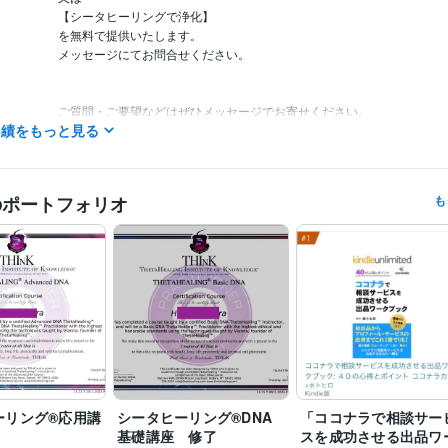
【シータヒーリングで浄化】

を無料で提供いたします。

メッセージにてお問合せください。

ご質問・ご要望などはぜひメッセージでお寄せください。

実績をもっと見る
ココナラブログ不定期で更新中です♪

毎日チェックしていますので、最短1時間以内どんなに遅くとも24時間
事させていただきます！

のポートフォリオ
も
☆電話相談の予定☆

夜19時前後に対応可能、深夜帯は対応不可のことが多いです。

（メッセージにてお問い合わせいただければ、細かい時間設定をお打ち
「待機中」に設定させていただきます）

（電話相談の「予約」は、毎時「00分」または「30分」しか受付でき
意ください。例えば10時10分とか、22時45分といったご予約はできな
なっております。10時や22時30分という形でのご予約となってしまい
ダイレクトメッセージでお問い合わせいただければ、細かい時間設定で
ことも可能です）

※下記のリンクより、無料登録して電話番号認証するとココナラより100
ーリング®応用講
シータヒーリング®DNA
「ココナラで相談サー
レゼントされます。

基礎講座 修了
スを成功させる出品ワ