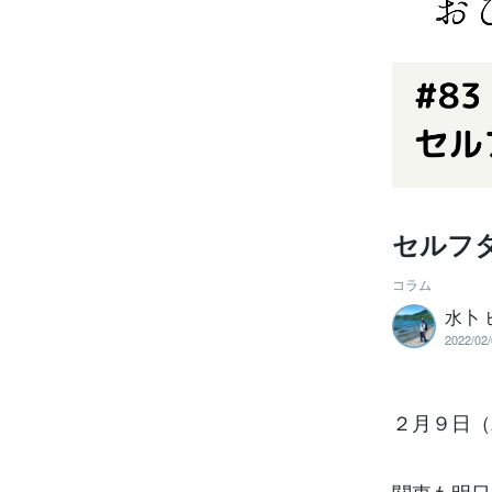
セルフ
コラム
水卜 
2022/02/
２月９日（