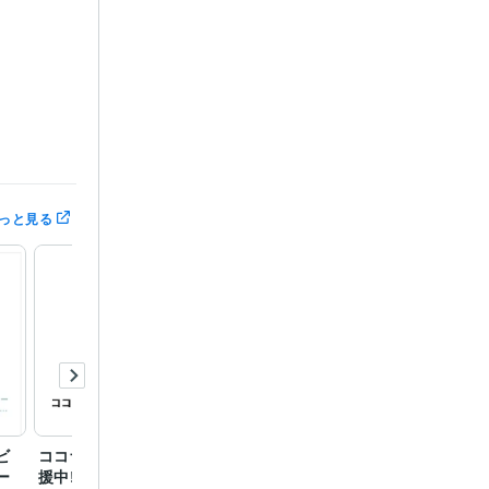
以内にはお返
っと見る
合わせの上、
ませんのでご注
いシステムに
ます。事前に
「待機」する
0ポイントプ
ビ
ココナラカウンセラー応
心の悩みカテゴリランキ
ココナ
ー
援中‼︎
ング１位になりました⭐️
でプラ