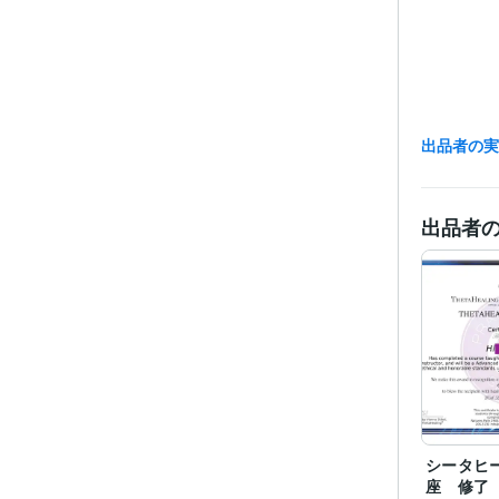
出品者の
出品者
シータヒ
座 修了