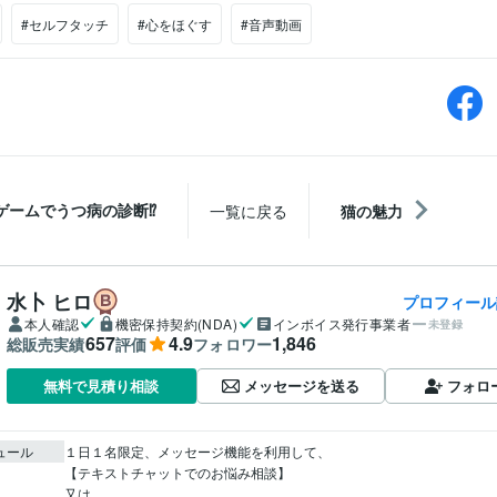
#セルフタッチ
#心をほぐす
#音声動画
ゲームでうつ病の診断⁉
一覧に戻る
猫の魅力
水卜 ヒロ
プロフィール
本人確認
機密保持契約(NDA)
インボイス発行事業者
未登録
657
4.9
1,846
総販売実績
評価
フォロワー
メッセージを送る
フォロ
無料で見積り相談
ュール
１日１名限定、メッセージ機能を利用して、

【テキストチャットでのお悩み相談】

又は
