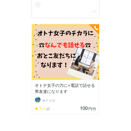
オトナ女子の力に⭐電話で話せる
男友達になります
水卜 ヒロ
100
5.0
円
/分
(2)