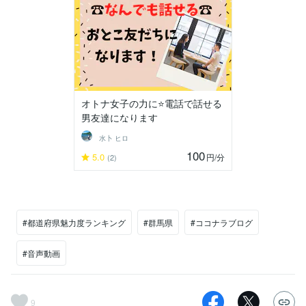
オトナ女子の力に⭐電話で話せる
男友達になります
水卜 ヒロ
100
5.0
円
/分
(2)
#都道府県魅力度ランキング
#群馬県
#ココナラブログ
#音声動画
9