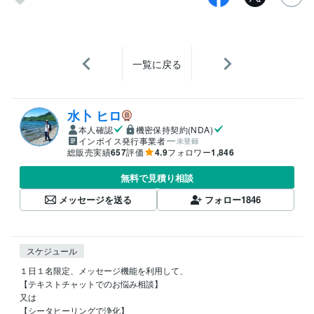
一覧に戻る
水卜 ヒロ
本人確認
機密保持契約(NDA)
インボイス発行事業者
未登録
総販売実績
657
評価
4.9
フォロワー
1,846
無料で見積り相談
メッセージを送る
フォロー
1846
スケジュール
１日１名限定、メッセージ機能を利用して、

【テキストチャットでのお悩み相談】

又は

【シータヒーリングで浄化】
