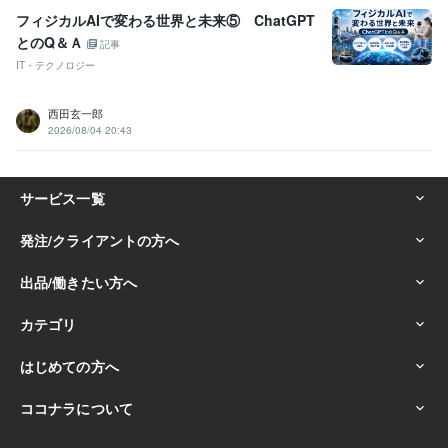
悩み相談
シータヒーリング
コンサル
フィジカルAIで変わる世界と未来⑤ ChatGPT
学歴
とのQ＆Ａ
記事
武蔵大学
1997年3月 ~ 2001年2月
IT・テクノロジー
西田玄一郎
2026/08/04 20:43