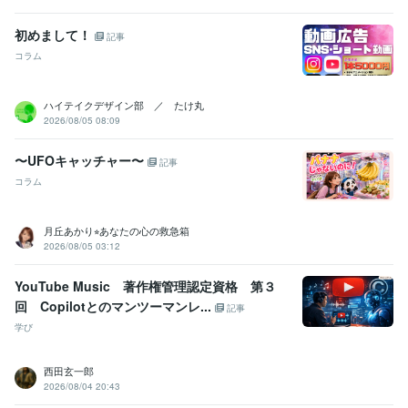
精神保健福祉士
取得年 : 2012年
ストレスチェック実施者養成研修修了
取得年 : 2016年
初めまして！
記事
普通自動車運転免許
取得年 : 2000年
コラム
シータヒーリング®DNA基礎
取得年 : 2023年
シータヒーリング®DNA応用
取得年 : 2023年
ホームヘルパー2級
取得年 : 2001年
ハイテイクデザイン部 ／ たけ丸
社会福祉士
取得年 : 2005年
2026/08/05 08:09
精神保健福祉士
取得年 : 2011年
普通自動車第一種運転免許
取得年 : 1999年
〜UFOキャッチャー〜
記事
コラム
その他ツール
ソーシャルワーク:21年
うつ経験:13年
ココナラ出品:5年
音声配信:3年
ギター弾き語り 永遠の初心者:27年
シータヒーリング®︎:1年
月丘あかり⭐︎あなたの心の救急箱
2026/08/05 03:12
得意分野
悩み相談・カウンセリング
お悩み相談・話し相手・愚痴聞き
性格診
YouTube Music 著作権管理認定資格 第３
断
考え方のクセ診断
交換日記（１週間〜）
認知行動療法
問題解決
回 Copilotとのマンツーマンレ...
記事
技能法
元気回復行動プラン(WRAP)
シータヒーリング®
学び
うつ
悩み相談
福祉
家族
人間関係
心の病
夫婦
仕事
認知行動療法
シータヒーリング
ビジネス代行・事務代行
ココナラ出品のコンサル・コーチング
シー
西田玄一郎
タヒーリング®
2026/08/04 20:43
ココナラ
カウンセリング
ビジネス
起業
副業
出品
集客