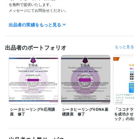
を無料で提供いたします。

メッセージにてお問合せください。

出品者の実績をもっと見る
ご質問・ご要望などはぜひメッセージでお寄せください。

ココナラブログ不定期で更新中です♪

毎日チェックしていますので、最短1時間以内どんなに遅くとも24時間
出品者のポートフォリオ
もっと見る
以内にはお返事させていただきます！

☆電話相談の予定☆

夜19時前後に対応可能、深夜帯は対応不可のことが多いです。

（メッセージにてお問い合わせいただければ、細かい時間設定をお打ち
合わせの上、「待機中」に設定させていただきます）

（電話相談の「予約」は、毎時「00分」または「30分」しか受付できま
せんのでご注意ください。例えば10時10分とか、22時45分といったご予
約はできないシステムになっております。10時や22時30分という形での
ご予約となってしまいます。事前にダイレクトメッセージでお問い合わ
シータヒーリング®応用講
シータヒーリング®DNA基
「ココナラで
せいただければ、細かい時間設定で「待機」することも可能です）

座 修了
礎講座 修了
を成功させる
ック」の出版
※下記のリンクより、無料登録して電話番号認証するとココナラより100
0ポイントプレゼントされます。

よかったらご活用ください。
