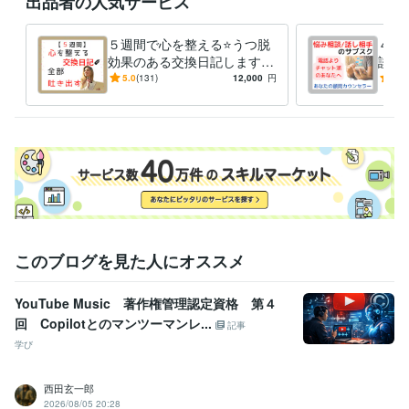
出品者の人気サービス
https://coconala.com/invite/4F26V
経験職種
５週間で心を整える⭐うつ脱
４週
ライフスタイル・その他 / 占い師
経験年数 : 1年
効果のある交換日記します
談・
ライフスタイル・その他 / カウンセラー・コーチ
経験年数 : 20年
【通常版】気持ちを吐き出
『対
5.0
(131)
12,000
円
5.0
ライフスタイル・その他 / その他
経験年数 : 2年
す、習慣化❗
派』
サブ
職歴
社会福祉協議会
2002年4月 ~ 2004年12月
障害者就労支援機関
2005年1月 ~ 現在
ココナラ
2018年12月 ~ 現在
Kindle
2021年2月 ~ 現在
stand.fm
2021年4月 ~ 現在
シータヒーリング®︎
2023年3月 ~ 現在
このブログを見た人にオススメ
受賞歴
ココナラプラチナランク45か月継続
「ココナラカウンセラーの出品
術」
「ココナラで相談サービスを成功させる出品ワークブック」
Ki
YouTube Music 著作権管理認定資格 第４
ndle オークション・eコマースランキング１位
Kindle 小規模ビジネ
回 Copilotとのマンツーマンレ...
記事
スに関する電子書籍ランキング１位
学び
資格・検定
ホームヘルパー2級養成研修修了
取得年 : 2002年
西田玄一郎
社会福祉士
取得年 : 2006年
2026/08/05 20:28