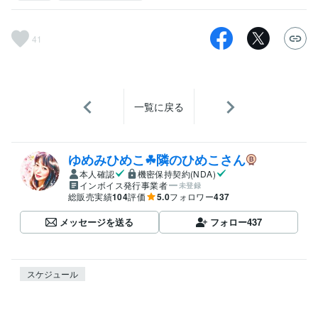
41
一覧に戻る
ゆめみひめこ☘隣のひめこさん
本人確認
機密保持契約(NDA)
インボイス発行事業者
未登録
総販売実績
104
評価
5.0
フォロワー
437
メッセージを送る
フォロー
437
スケジュール