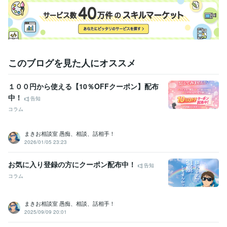
承ください。

なお、通話中の「相談中」表示時は、トークルームやDMの内容を確認す
る事ができません。

通話が終了次第、早めにお返事しますが、少し遅れる場合もありますの
で、こちらもご了承ください。

このブログを見た人にオススメ
安心して気楽な気持ちで相談してくださいね～^^
１００円から使える【10％OFFクーポン】配布
資格・検定
中！
普通自動車免許
取得年 : 1985年
告知
東京着物学院/着物着付け師 範免状取得
取得年 : 2002年
コラム
アロマテラピー1級
取得年 : 2004年
どんな辛い時もポジティブ思考に切り替える切り替え賞 1位
取得年 :
まきお相談室 愚痴、相談、話相手！
2022年
2026/01/05 23:23
祝ブログ投稿100回
取得年 : 2023年
お気に入り登録の方にクーポン配布中！
告知
得意分野
悩み相談・カウンセリング
悩んでる人に寄りそって共感できます
ど
コラム
んな辛い時もポジティブ思考に切り替える
買い物、浪費大好き人間
の買い物離れ術方
子育てにとっても悩んだ時の答えの見つけ方
まきお相談室 愚痴、相談、話相手！
2025/09/09 20:01