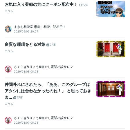
お気に入り登録の方にクーポン配布中！
告知
コラム
まきお相談室 愚痴、相談、話相手！
2025/09/09 20:07
良質な睡眠をとる対策
記事
コラム
さくらぎ☕りょう⛎癒やし電話相談サロン
2026/08/08 08:03
仲間外れにされたら、「ああ、このグループは
アタシには合わなかったのね！」 と思っておき
ま...
記事
コラム
さくらぎ☕りょう⛎癒やし電話相談サロン
2026/08/07 08:23