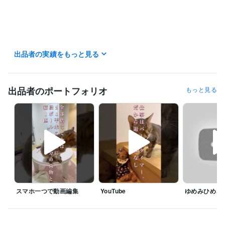
出品者の実績をもっと見る
出品者のポートフォリオ
もっと見る
「待機中のみ可・離席中」表示時は、外出や別件で対応しています。離
席中でもDMいただければ調整いたします。

もし電話相談が不安な方は、内容についてなど遠慮なくDMしてください
ね。

また、DMでご予約いただく際は、

予約日時を 第一希望～第三希望 まで提示頂けると助かります。

スマホ一つで動画編集
YouTube
ゆめみひめこ
事前の相談が長時間に及んだ場合は、DMで予約いただいた時間を過ぎて
しまう場合があります。

相談終了後、直ぐご連絡して再調整させていただきますので、予めご了