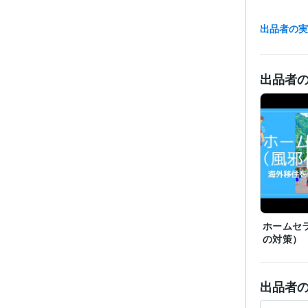
出品者の
出品者
経験
職
受賞
資格・
ホームセ
ビジネス・
ティブ
の対策）
その他
出品者
得意