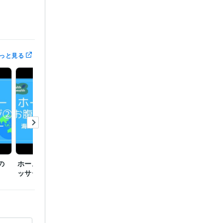
っと見る
の
ホームセラピー(お腹のマ
ッサージ①)
ー