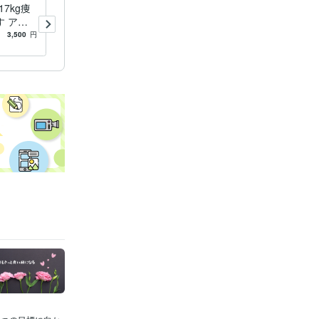
み
7kg痩
対人関係のお悩みをお聞きし
 アッ
ます 何かモヤモヤする対人
トテキス
関係のお悩み相談に乗りま
3,500
円
-
(1)
2,000
円
す。