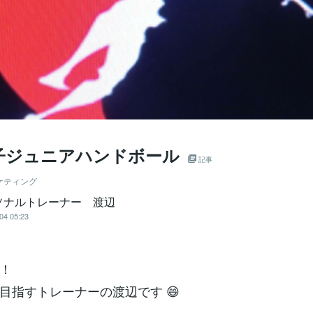
男子ジュニアハンドボール
記事
ケティング
ソナルトレーナー 渡辺
04 05:23
！
目指すトレーナーの渡辺です 😄