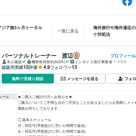
アジア旅3ヶ月トータル
海外旅行や海外遠征の
一覧に戻る
ケ対処法
パーソナルトレーナー 渡辺
プロフィール
本人確認
機密保持契約(NDA)
インボイス発行事業者
未登録
15
4.9
13
総販売実績
評価
フォロワー
メッセージを送る
フォ
無料で見積り相談
ュール
★ご購入ご検討の方へお知らせ★

ご購入についてご不明な点やご不安なことがありましたらお気軽にメッ
連絡お待ちしております。

◯ 基本スケジュール

月：対応可(早朝並びに空いた時間で返信)

火：対応可(早朝並びに空いた時間で返信)
