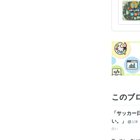
学
このブ
「サッカー
い。」
記事
占い