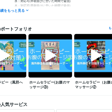
水：対応可(早朝並びに空いた時間で返信)

木：対応可(早朝並びに空いた時間で返信)

実績をもっと見る
金：対応可(早朝並びに空いた時間で返信)

土：対応可(早朝並びに空いた時間で返信)

日：対応可(早朝並びに空いた時間で返信)

※上記は早朝並びに空いた時間帯で極力迅速に対応してまいります。
のポートフォリオ
も
ライフスタイル・その他 / 講師・インストラクター
経験年数 : 22年
職種
アップライフ治療院
2013年12月 ~ 現在
歴
アップライフオンライン
2023年2月 ~ 現在
コーチングクリニック「トレーナーの現場」
歴
鍼灸師
取得年 : 2008年
検定
あん摩マッサージ指圧師
取得年 : 2008年
公認アスレティックトレーナー
取得年 : 2015年
ラピー（風邪へ
ホームセラピー(お腹のマ
ホームセラピー（お腹
Keynote:3年
Canva:5年
クリエイ
ツール
ッサージ③)
マッサージ②
アスレティックトレーナー:23年
ツール
の人気サービス
オンラインレッスン・習い事
ダイエット
メンタルサポート
アトピ
分野
ダイエット
メンタル
痛み
アトピー
健康
海外移住
経営