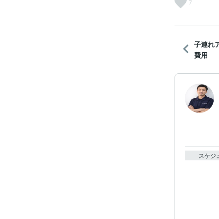
7
子連れ
費用
スケジ