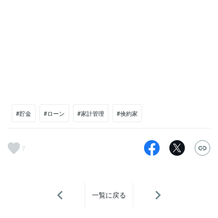
#貯金
#ローン
#家計管理
#倹約家
7
一覧に戻る