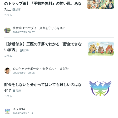
のトラップ編】『手数料無料』の甘い罠。あな
た...
記事
コラム
社会派FPコウダイ｜資産を守り心を楽に
2026/07/23 08:57
【診断付き】三匹の子豚でわかる「貯金できな
い原因」
記事
コラム
心のキャッチボール・ セラピスト まどか
2025/12/31 00:26
貯金をしないと分かってはいても難しいのはな
ぜ？
記事
コラム
ゆう1214
2025/09/23 01:41