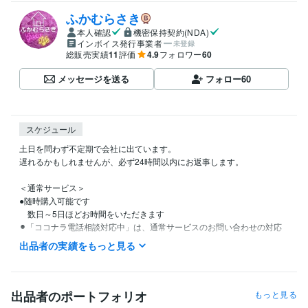
ふかむらさき
本人確認
機密保持契約(NDA)
インボイス発行事業者
未登録
総販売実績
11
評価
4.9
フォロワー
60
メッセージを送る
フォロー
60
スケジュール
土日を問わず不定期で会社に出ています。

遅れるかもしれませんが、必ず24時間以内にお返事します。

＜通常サービス＞　

●随時購入可能です

　数日～5日ほどお時間をいただきます

⚫︎「ココナラ電話相談対応中」は、通常サービスのお問い合わせの対応
が出来ない場合があります。少々お時間をいただくことになりますが必
出品者の実績をもっと見る
ずお返事致しますのでしばらくお待ちください。

＜電話相談＞　

●月火水　主に16時以降～22時

出品者のポートフォリオ
もっと見る
　木金土日　朝7時～9時　16時以降〜22時
