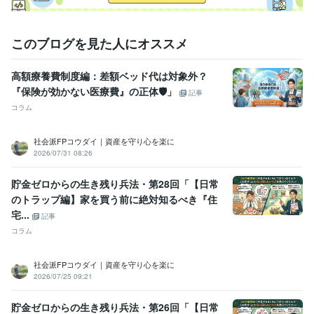
住まい・美容・生活相談
ファイナンシャル・プランニング
FP
住まい
生活
不動産
悩み相談・カウンセリング
教育相談　子育ての悩み　介護　
教育
子育て
介護
このブログを見た人にオススメ
高額療養費制度編：差額ベッド代は対象外？
『保険が効かない医療費』の正体🛡️」
記事
コラム
社会派FPコウダイ｜資産を守り心を楽に
2026/07/31 08:26
貯金ゼロからの生き残り兵法・第28回「【日常
のトラップ編】家を買う前に絶対知るべき『住
宅...
記事
コラム
社会派FPコウダイ｜資産を守り心を楽に
2026/07/25 09:21
貯金ゼロからの生き残り兵法・第26回「【日常