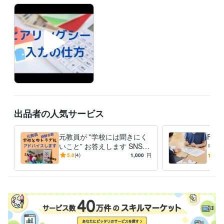
　仕事が不定期のため、日によってさらに可能な

　時間もあります

　ご予約いただき調整させていただきます

経験職種
営業 / 法人営業
経験年数 : 5年
不動産 / 不動産・マンション・ビル管理
経験年数 : 5年
ライフスタイル・その他 / ファイナンシャルプランナー
経験年数 : 3
年
ライフスタイル・その他 / 公務員
経験年数 : 38年
出品者の人気サービス
資格・検定
元教員が "学校には聞きにく
FP
宅地建物取引士（旧 宅地建物取引主任者）
取得年 : 2019年
いこと” お答えします SNSト
リン
ファイナンシャル・プランナー（AFP）
取得年 : 2021年
ラブル/学校の対応/その他の
入力
5.0
(4)
1,000
円
5.0
高等学校教諭免許
取得年 : 1981年
不安/アドバイスします
ニュ
中学校教諭免許
取得年 : 1981年
ト付
小学校教諭免許
取得年 : 1981年
幼稚園教諭免許
取得年 : 1981年
心理カウンセラー ベーシック
取得年 : 2010年
得意分野