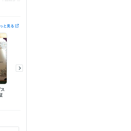
人間関係 相
っと見る
グス
証