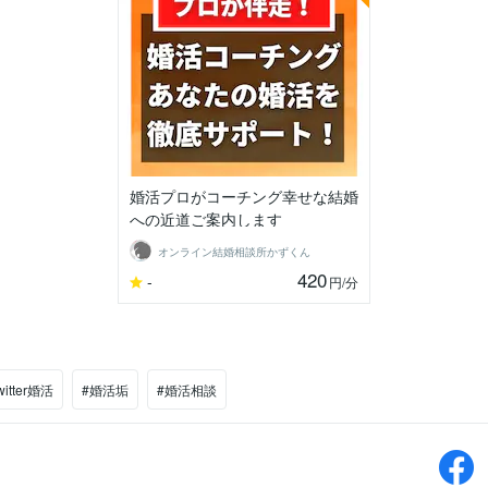
婚活プロがコーチング幸せな結婚
への近道ご案内します
オンライン結婚相談所かずくん
420
-
円
/分
witter婚活
#婚活垢
#婚活相談