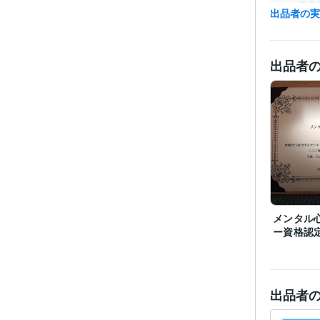
得意
出品者の
出品者
メンタル
ー資格認
出品者