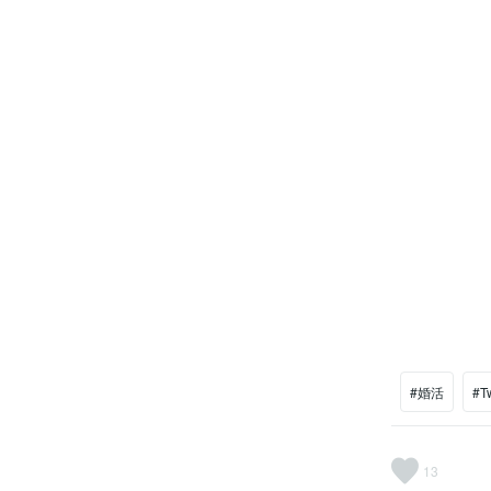
#婚活
#T
13