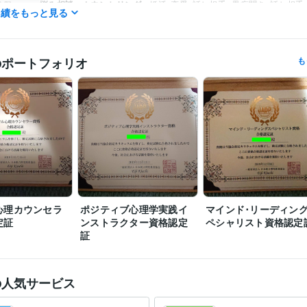
悩み相談・カウンセリング
婚活､恋愛､話し相手
愚痴聞き､話し相手
分野
実績をもっと見る
談
婚活
恋愛
悩み
人間関係
話相手
愚痴聞き
のポートフォリオ
も
心理カウンセラ
ポジティブ心理学実践イ
マインド･リーディン
定証
ンストラクター資格認定
ペシャリスト資格認定
証
の人気サービス