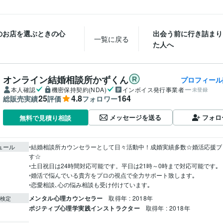
のお店を選ぶときの心
出会う前に行き詰まり
一覧に戻る
た人へ
オンライン結婚相談所かずくん
プロフィール
本人確認
機密保持契約(NDA)
インボイス発行事業者
未登録
25
4.8
164
総販売実績
評価
フォロワー
メッセージを送る
フォロ
無料で見積り相談
ュール
◦結婚相談所カウンセラーとして日々活動中！成婚実績多数☆婚活応援ブ
す☆

◦土日祝日は24時間対応可能です。平日は21時～0時まで対応可能です｡

◦婚活で悩んでいる貴方をプロの視点で全力サポート致します｡

◦恋愛相談､心の悩み相談も受け付けています｡
メンタル心理カウンセラー
取得年 : 2018年
検定
ポジティブ心理学実践インストラクター
取得年 : 2018年