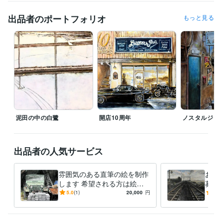
ライフスタイル・その他 / 講師・インストラクター
経験年数 : 2年
出品者のポートフォリオ
もっと見る
職歴
YAMANE art club
2022年5月 ~ 現在
株式会社スクロール
1994年3月 ~ 2012年2月
受賞歴
第40回一陽展　一陽賞
第37回一陽展　奨励賞
第38回一陽展　奨励
賞
第3回　八戸市美術報奨
得意分野
イラスト作成・漫画制作
色鉛筆画
油絵
絵画
泥田の中の白鷺
開店10周年
ノスタルジッ
学歴
東海大学
1986年3月 ~ 1989年2月
出品者の人気サービス
雰囲気のある直筆の絵を制作
お好
します 希望される方は絵を
募展
発送いたします。(送料別)
みの
5.0
(1)
20,000
円
4.5