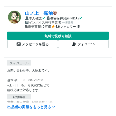
山ノ上 嘉治
本人確認
機密保持契約(NDA)
インボイス発行事業者
未登録
総販売実績
10
評価
4.6
フォロワー
15
無料で見積り相談
メッセージを送る
フォロー
15
スケジュール
お問い合わせ等、大歓迎です。

基本:平日　8：00〜17:00

※土・日・祝日も状況に応じて

臨機応変に対応します。
経験職種
営業 / 個人営業
経験年数 : 5年
出品者の実績をもっと見る
メディア・出版・広告 / クリエイティブ・アートディレクター
経験
年数 : 19年