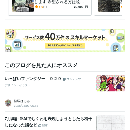
します 希望される方は絵を
募展
発送いたします。(送料別)
みの
5.0
(1)
20,000
円
4.5
このブログを見た人にオススメ
いっぱいファンタジー ９２９
コンテンツ
デザイン・イラスト
柳塚はるみ
2026/08/03 06:18
7月集計＠AIでちくわを表現しようとしたら梅干
しになった話など
記事