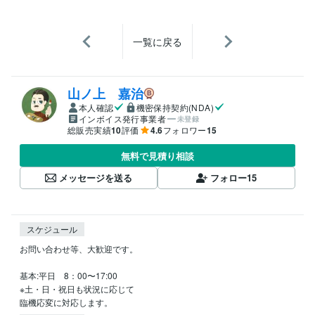
一覧に戻る
山ノ上 嘉治
本人確認
機密保持契約(NDA)
インボイス発行事業者
未登録
総販売実績
10
評価
4.6
フォロワー
15
無料で見積り相談
メッセージを送る
フォロー
15
スケジュール
お問い合わせ等、大歓迎です。

基本:平日　8：00〜17:00

※土・日・祝日も状況に応じて

臨機応変に対応します。