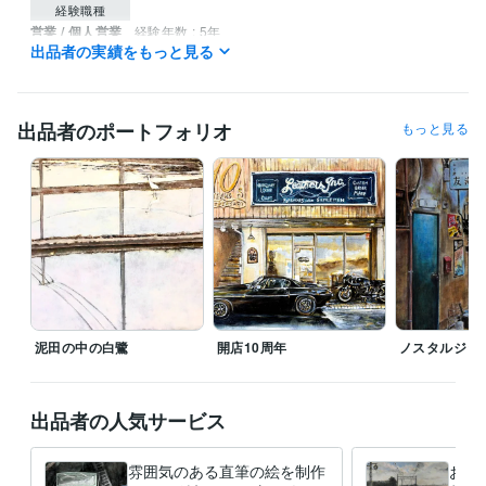
経験職種
営業 / 個人営業
経験年数 : 5年
出品者の実績をもっと見る
メディア・出版・広告 / クリエイティブ・アートディレクター
経験
年数 : 19年
ライフスタイル・その他 / 講師・インストラクター
経験年数 : 2年
出品者のポートフォリオ
もっと見る
職歴
YAMANE art club
2022年5月 ~ 現在
株式会社スクロール
1994年3月 ~ 2012年2月
受賞歴
第40回一陽展　一陽賞
第37回一陽展　奨励賞
第38回一陽展　奨励
賞
第3回　八戸市美術報奨
得意分野
イラスト作成・漫画制作
色鉛筆画
油絵
絵画
泥田の中の白鷺
開店10周年
ノスタルジッ
学歴
東海大学
1986年3月 ~ 1989年2月
出品者の人気サービス
雰囲気のある直筆の絵を制作
お好