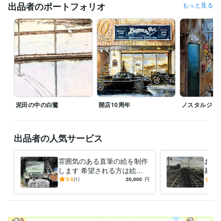
出品者のポートフォリオ
もっと見る
職歴
YAMANE art club
2022年5月 ~ 現在
株式会社スクロール
1994年3月 ~ 2012年2月
受賞歴
第40回一陽展　一陽賞
第37回一陽展　奨励賞
第38回一陽展　奨励
賞
第3回　八戸市美術報奨
得意分野
イラスト作成・漫画制作
色鉛筆画
油絵
絵画
泥田の中の白鷺
開店10周年
ノスタルジッ
学歴
東海大学
1986年3月 ~ 1989年2月
出品者の人気サービス
雰囲気のある直筆の絵を制作
お好
します 希望される方は絵を
募展
発送いたします。(送料別)
みの
5.0
(1)
20,000
円
4.5