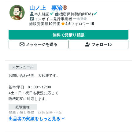
山ノ上 嘉治
本人確認
機密保持契約(NDA)
インボイス発行事業者
未登録
総販売実績
10
評価
4.6
フォロワー
15
無料で見積り相談
メッセージを送る
フォロー
15
スケジュール
お問い合わせ等、大歓迎です。

基本:平日　8：00〜17:00

※土・日・祝日も状況に応じて

臨機応変に対応します。
経験職種
営業 / 個人営業
経験年数 : 5年
出品者の実績をもっと見る
メディア・出版・広告 / クリエイティブ・アートディレクター
経験
年数 : 19年
ライフスタイル・その他 / 講師・インストラクター
経験年数 : 2年