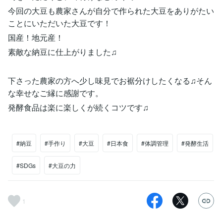
今回の大豆も農家さんが自分で作られた大豆をありがたい
ことにいただいた大豆です！
国産！地元産！
素敵な納豆に仕上がりました♫
下さった農家の方へ少し味見でお裾分けしたくなる♫そん
な幸せなご縁に感謝です。
発酵食品は楽に楽しくが続くコツです♫
#納豆
#手作り
#大豆
#日本食
#体調管理
#発酵生活
#SDGs
#大豆の力
1