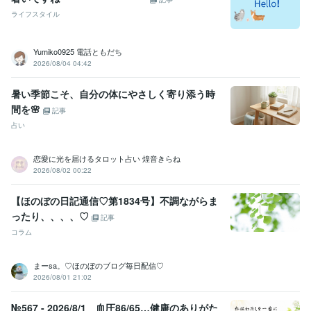
ライフスタイル
Yumiko0925 電話ともだち
2026/08/04 04:42
暑い季節こそ、自分の体にやさしく寄り添う時
間を🌸
記事
占い
恋愛に光を届けるタロット占い 煌音きらね
2026/08/02 00:22
【ほのぼの日記通信♡第1834号】不調ながらま
ったり、、、、♡
記事
コラム
まーsa。♡ほのぼのブログ毎日配信♡
2026/08/01 21:02
№567 - 2026/8/1 血圧86/65…健康のありがた