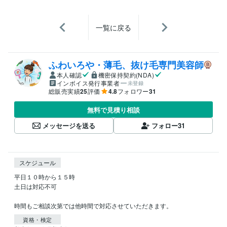
一覧に戻る
ふわいろや・薄毛、抜け毛専門美容師
本人確認
機密保持契約(NDA)
インボイス発行事業者
未登録
総販売実績
25
評価
4.8
フォロワー
31
無料で見積り相談
メッセージを送る
フォロー
31
スケジュール
平日１０時から１５時

土日は対応不可

時間もご相談次第では他時間で対応させていただきます。
資格・検定