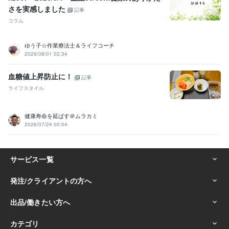
さを実感しました
記事
コラム
ゆう子☆作業療法士＆ライフコーチ
2026/08/01 02:34
血糖値上昇防止に！
記事
ライフスタイル
健康寿命を延ばす＠ムラカミ
2026/07/24 00:04