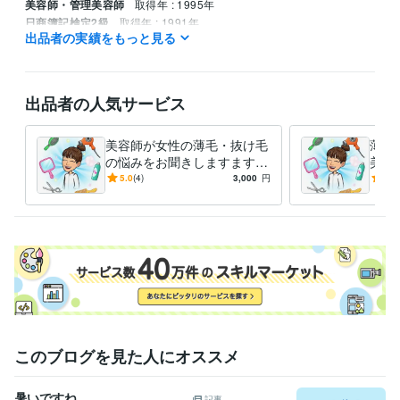
美容師・管理美容師
取得年 : 1995年
日商簿記検定2級
取得年 : 1991年
出品者の実績をもっと見る
得意分野
住まい・美容・生活相談
髪の毛の悩み
ウイッグ
髪の毛
エステ
美容業
頭皮
メンタル
心理
出品者の人気サービス
悩み相談・カウンセリング
女性の悩み、男性の悩み、話し相手
心
美容
頭皮
髪の毛
家族
友人
子育て
介護
栄養
化粧品
美容師が女性の薄毛・抜け毛
薄毛
の悩みをお聞きしますます
美容
分け目・つむじ・抜け毛・人
現役
5.0
(4)
3,000
円
-
(1)
目が気になる方へ
容師
このブログを見た人にオススメ
暑いですね
記事