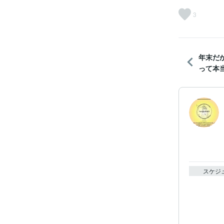
3
年末だ
って本
スケジ