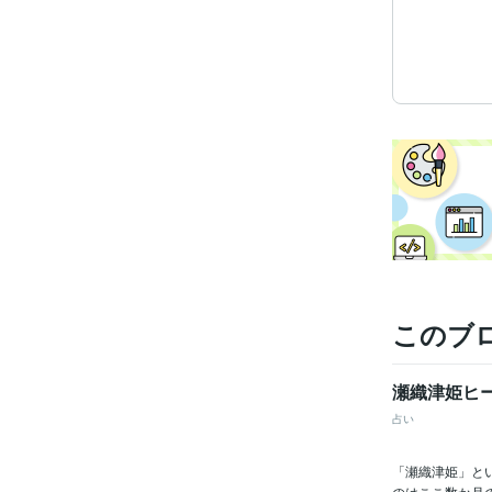
このブ
瀬織津姫ヒ
占い
「瀬織津姫」と
のはここ数か月の