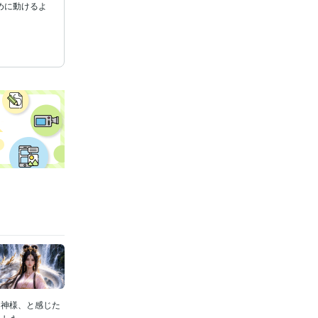
めに動けるよ
る神様、と感じた
た...