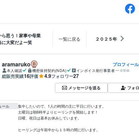
から思う！家事や母業
一覧に戻る
２０２５年
当に大変だよー笑
aramaruko
プロフィール
本人確認
機密保持契約(NDA)
インボイス発行事業者
未登録
16
4.9
27
総販売実績
評価
フォロワー
メッセージを送る
フォ
ュール
集中したいので、1人の時間の主に平日に行います。

土曜日は朝6時半よりヒーリングを開始します！

日曜、祝日は基本お休みしています。

ヒーリングは午前中から１５時の間に行います。
