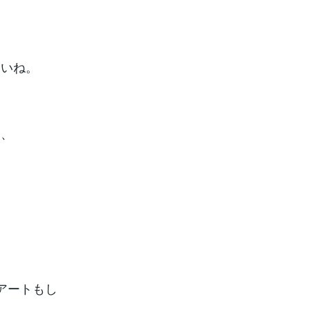
さいね。
め、
アートもし