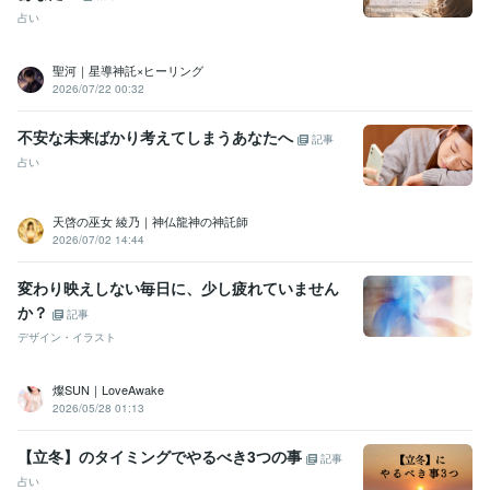
占い
聖河｜星導神託×ヒーリング
2026/07/22 00:32
不安な未来ばかり考えてしまうあなたへ
記事
占い
天啓の巫女 綾乃｜神仏龍神の神託師
2026/07/02 14:44
変わり映えしない毎日に、少し疲れていません
か？
記事
デザイン・イラスト
燦SUN｜LoveAwake
2026/05/28 01:13
【立冬】のタイミングでやるべき3つの事
記事
占い