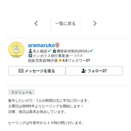
一覧に戻る
aramaruko
本人確認
機密保持契約(NDA)
インボイス発行事業者
未登録
総販売実績
16
評価
4.9
フォロワー
27
メッセージを送る
フォロー
27
スケジュール
集中したいので、1人の時間の主に平日に行います。

土曜日は朝6時半よりヒーリングを開始します！

日曜、祝日は基本お休みしています。

ヒーリングは午前中から１５時の間に行います。
