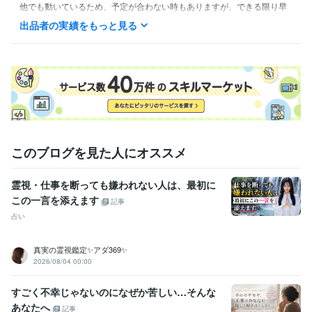
他でも動いているため、予定が合わない時もありますが、できる限り早
めに動けるようにいたします。

出品者の実績をもっと見る
基本のやり取りはこちらのお取引からお願い致します。
このブログを見た人にオススメ
霊視・仕事を断っても嫌われない人は、最初に
この一言を添えます
記事
占い
真実の霊視鑑定✨アダ369✨
2026/08/04 00:00
すごく不幸じゃないのになぜか苦しい…そんな
あなたへ
記事