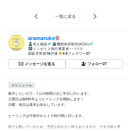
一覧に戻る
aramaruko
本人確認
機密保持契約(NDA)
インボイス発行事業者
未登録
総販売実績
16
評価
4.9
フォロワー
27
メッセージを送る
フォロー
27
スケジュール
集中したいので、1人の時間の主に平日に行います。

土曜日は朝6時半よりヒーリングを開始します！

日曜、祝日は基本お休みしています。

ヒーリングは午前中から１５時の間に行います。

他でも動いているため、予定が合わない時もありますが、できる限り早