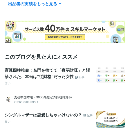
めに動けるようにいたします。

出品者の実績をもっと見る
基本のやり取りはこちらのお取引からお願い致します。
このブログを見た人にオススメ
盲派四柱推命：名門を捨てて「身弱財旺」と誤
診された、本当は“従財格”だった女性
記事
占い
麦穂中国本場・3000件鑑定の四柱推命師
2026/08/08 09:21
シングルマザーは恋愛しちゃいけないの？
記事
占い