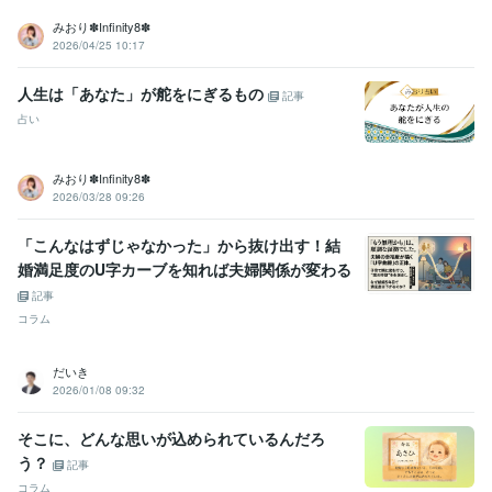
みおり✽Infinity8✽
2026/04/25 10:17
人生は「あなた」が舵をにぎるもの
記事
占い
みおり✽Infinity8✽
2026/03/28 09:26
「こんなはずじゃなかった」から抜け出す！結
婚満足度のU字カーブを知れば夫婦関係が変わる
記事
コラム
だいき
2026/01/08 09:32
そこに、どんな思いが込められているんだろ
う？
記事
コラム