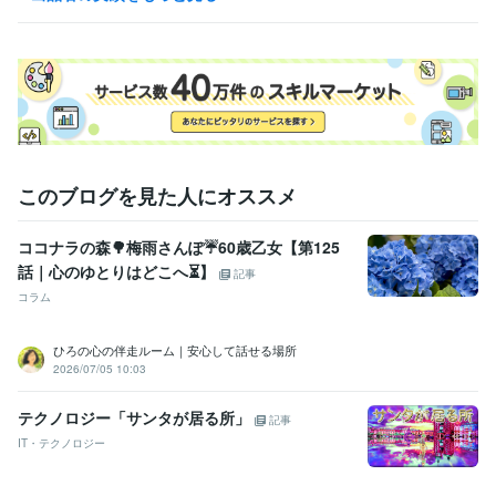
基本のやり取りはこちらのお取引からお願い致します。
このブログを見た人にオススメ
ココナラの森🌳梅雨さんぽ☔60歳乙女【第125
話｜心のゆとりはどこへ⏳】
記事
コラム
ひろの心の伴走ルーム｜安心して話せる場所
2026/07/05 10:03
テクノロジー「サンタが居る所」
記事
IT・テクノロジー