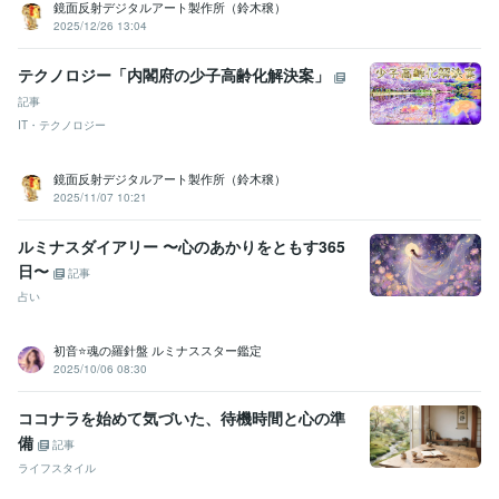
鏡面反射デジタルアート製作所（鈴木穣）
2025/12/26 13:04
テクノロジー「内閣府の少子高齢化解決案」
記事
IT・テクノロジー
鏡面反射デジタルアート製作所（鈴木穣）
2025/11/07 10:21
ルミナスダイアリー 〜心のあかりをともす365
日〜
記事
占い
初音⭐️魂の羅針盤 ルミナススター鑑定
2025/10/06 08:30
ココナラを始めて気づいた、待機時間と心の準
備
記事
ライフスタイル