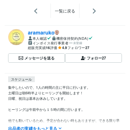
一覧に戻る
aramaruko
本人確認
機密保持契約(NDA)
インボイス発行事業者
未登録
総販売実績
16
評価
4.9
フォロワー
27
メッセージを送る
フォロー
27
スケジュール
集中したいので、1人の時間の主に平日に行います。

土曜日は朝6時半よりヒーリングを開始します！

日曜、祝日は基本お休みしています。

ヒーリングは午前中から１５時の間に行います。

他でも動いているため、予定が合わない時もありますが、できる限り早
めに動けるようにいたします。

出品者の実績をもっと見る