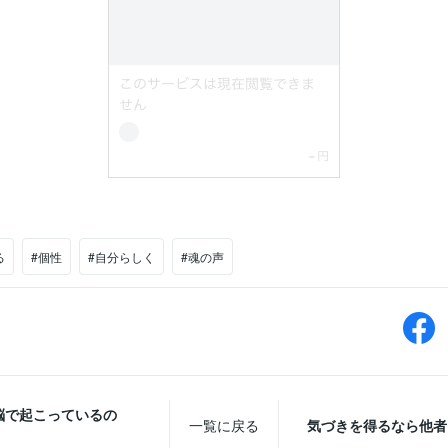
る
#個性
#自分らしく
#魂の声
脳で起こっているの
一覧に戻る
気づきを得るなら他者