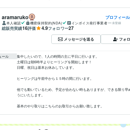
aramaruko
プロフィール
本人確認
機密保持契約(NDA)
インボイス発行事業者
未登録
16
4.9
27
総販売実績
評価
フォロワー
メッセージを送る
フォ
ュール
集中したいので、1人の時間の主に平日に行います。

土曜日は朝6時半よりヒーリングを開始します！

日曜、祝日は基本お休みしています。

ヒーリングは午前中から１５時の間に行います。

他でも動いているため、予定が合わない時もありますが、できる限り早
うにいたします。

基本のやり取りはこちらのお取引からお願い致します。