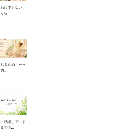
たわけでもない
...
ましを止めちゃっ
..
当に感謝していま
す今...