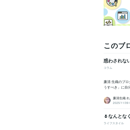
このブ
惑わされな
コラム
廉清 生織のブ
うすべき」に自
廉清生織 れ
2025/11/09 
🌷なんとなく
ライフスタイル