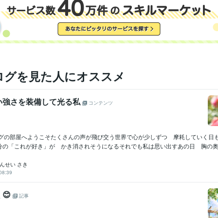
ログを見た人にオススメ
い強さを装備して光る私
コンテンツ
ログの部屋へようこそたくさんの声が飛び交う世界で心が少しずつ 摩耗していく日
分の「これが好き」が かき消されそうになるそれでも私は思い出すあの日 胸の奥で小
んせい さき
08:39
😊
記事