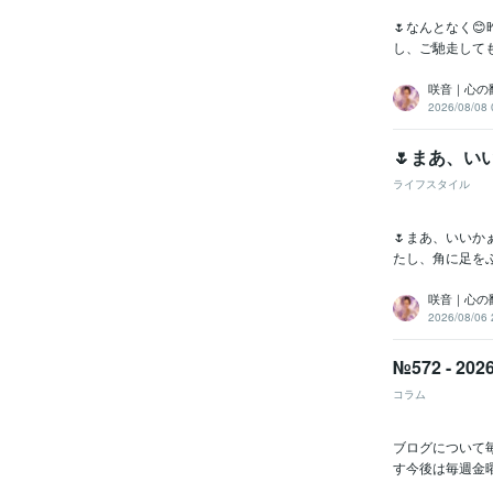
🌷なんとなく
し、ご馳走して
咲音｜心の
2026/08/08 
🌷まあ、い
ライフスタイル
🌷まあ、いい
たし、角に足を
咲音｜心の
2026/08/06 
№572 - 
コラム
ブログについて
す今後は毎週金