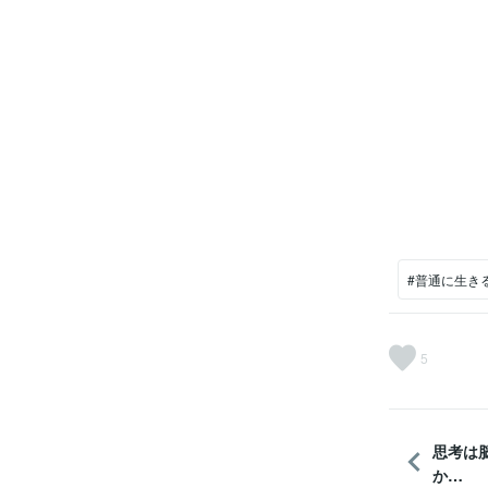
#普通に生き
5
思考は
か…