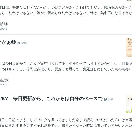
😊昨日は、特別な日じゃなかった。いいことがあったわけでもない。臨時収入があっ
もらったわけでもない。誰かに褒められたわけでもない。外は、熱中症になりそうなくら
翻訳家
00:43
いかぁ😊
記事
かぁ😊今日は朝から、なんだか空回りしてる。何をやってもうまくいかない…。目覚
ぶつけちゃうし、信号は赤ばかり。買おうと思って、先延ばしにしていたものも売り切.
翻訳家
21:28
2026/8/7 毎日更新から、これからは自分のペースで
記事
毎日、日記のようにしてブログを書いてきました今まで読んでいただいた方には本
曜日に更新する予定ですそれ以外でも、書きたくなった時には書いていきたいと思いま