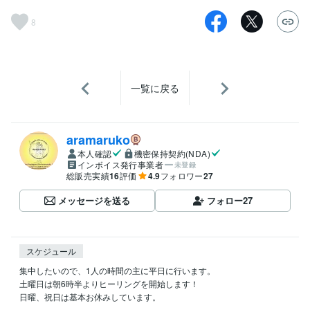
8
一覧に戻る
aramaruko
本人確認
機密保持契約(NDA)
インボイス発行事業者
未登録
総販売実績
16
評価
4.9
フォロワー
27
メッセージを送る
フォロー
27
スケジュール
集中したいので、1人の時間の主に平日に行います。

土曜日は朝6時半よりヒーリングを開始します！

日曜、祝日は基本お休みしています。
