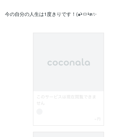
今の自分の人生は1度きりです！(๑•̀ㅁ•́ฅ✨