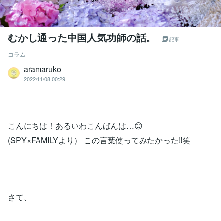
むかし通った中国人気功師の話。
記事
コラム
aramaruko
2022/11/08 00:29
こんにちは！あるいわこんばんは…😊
(SPY×FAMILYより） この言葉使ってみたかった‼️笑
さて、