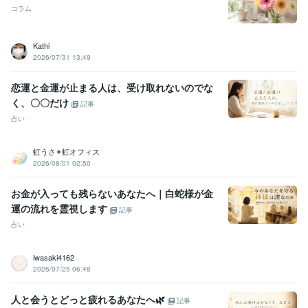
コラム
Kathi
2026/07/31 13:49
恋運と金運が止まる人は、受け取れないのでな
く、〇〇だけ
記事
占い
虹うさ✴︎虹オフィス
2026/08/01 02:50
お金が入っても残らないあなたへ｜白蛇様が金
運の流れを霊視します
記事
占い
iwasaki4162
2026/07/25 06:48
人と会うとどっと疲れるあなたへ🌿
記事