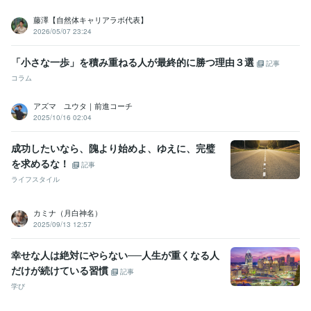
藤澤【自然体キャリアラボ代表】
2026/05/07 23:24
「小さな一歩」を積み重ねる人が最終的に勝つ理由３選
記事
コラム
アズマ ユウタ｜前進コーチ
2025/10/16 02:04
成功したいなら、隗より始めよ、ゆえに、完璧
を求めるな！
記事
ライフスタイル
カミナ（月白神名）
2025/09/13 12:57
幸せな人は絶対にやらない──人生が重くなる人
だけが続けている習慣
記事
学び