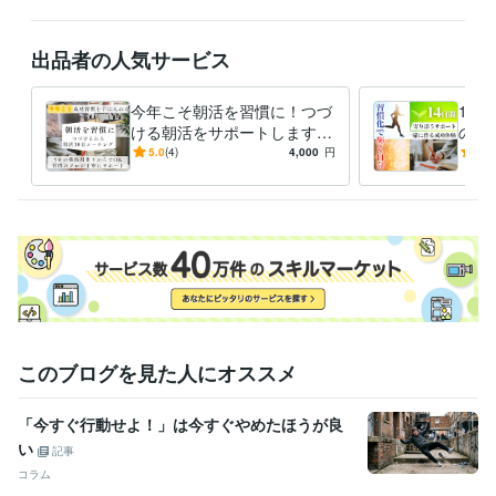
職歴
IT・通信会社
2020年9月 ~ 現在
2017年12月 ~ 2020年8月
2014
出品者の人気サービス
年11月 ~ 2017年11月
2010年3月 ~ 2014年10月
受賞歴
今年こそ朝活を習慣に！つづ
14
全社ベストマーケティング賞
営業部　優秀案件表彰
営業部　優秀案
ける朝活をサポートします
のプ
件表彰
習慣のプロが優しく丁寧に伴
分！
5.0
(4)
4,000
円
5.0
走。成功習慣を身につけまし
る継
資格・検定
ょう！
か？
TOEIC
取得年 : 2021年
ビジネス・クリエイティブツール
WordPress:1年
Power BI:3年
ChatGPT:1年
Midjourney:1年
Canva:1年
得意分野
学習指導・資格・キャリア相談
毎日習慣づくり
このブログを見た人にオススメ
学歴
大学院卒
2017年3月 ~ 2020年2月
「今すぐ行動せよ！」は今すぐやめたほうが良
語学力
い
記事
英語
ビジネスレベル
コラム