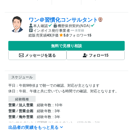
ワン＠習慣化コンサルタント
本人確認
機密保持契約(NDA)
インボイス発行事業者
未登録
総販売実績
43
評価
5.0
フォロワー
15
無料で見積り相談
メッセージを送る
フォロー
15
スケジュール
平日：午前9時頃まで朝一での確認、対応が主となります

休日：午前、午後と共に空いている時間での確認、対応となります。
経験職種
営業 / 法人営業
経験年数 : 10年
営業 / 営業企画
経験年数 : 3年
営業 / 海外営業
経験年数 : 3年
コンサルタント / IT戦略コンサルタント
経験年数 : 3年
出品者の実績をもっと見る
ライフスタイル・その他 / カウンセラー・コーチ
経験年数 : 2年