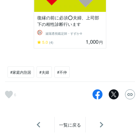
復縁の前に必須⭕夫婦、上司部
下の相性診断行います
遠隔透視鑑定師・すずか✡
1,000
5.0
円
(4)
#家庭内別居
#夫婦
#不仲
6
一覧に戻る