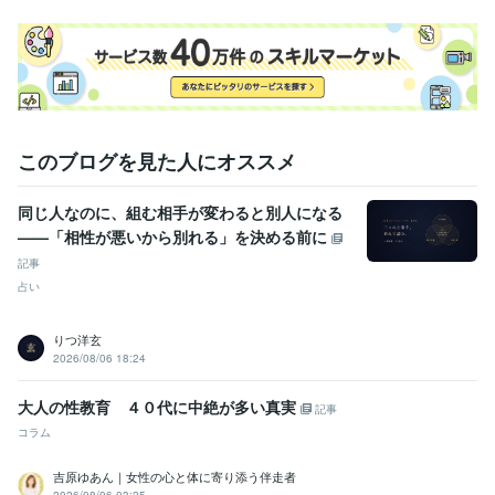
このブログを見た人にオススメ
同じ人なのに、組む相手が変わると別人になる
——「相性が悪いから別れる」を決める前に
記事
占い
りつ洋玄
2026/08/06 18:24
大人の性教育 ４０代に中絶が多い真実
記事
コラム
吉原ゆあん｜女性の心と体に寄り添う伴走者
2026/08/06 03:25