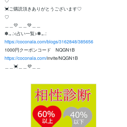
♡
💓ご購読頂きありがとうございます♡
♡
＿＿💛＿＿💚＿＿
✽.｡.:<占い一覧>✽.｡.:
https://coconala.com/blogs/3162848/385656
1000円クーポンコード NQGN1B
https://coconala.com/
invite/NQGN1B
＿＿💓＿＿💜＿＿