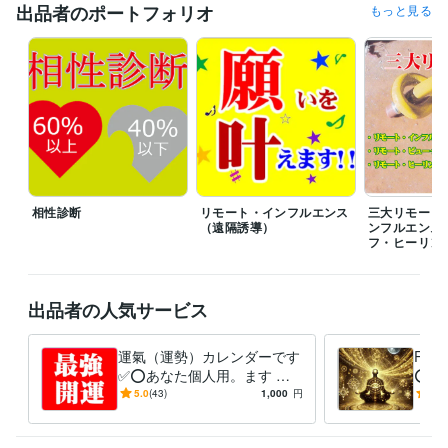
✅ 高評価はすごくすごく嬉しく大喜びします(^^♪
出品者のポートフォリオ
もっと見る
経験職種
コンサルタント / 組織・人事コンサルタント
経験年数 : 7年
得意分野
占い
算命学・統計学・ユング心理学Loop理論
算命学
復縁
鬱
弱メンタル
占い
恋愛
相性
ふくえん
悩み相談・カウンセリング
リモート・インフルエンス（遠隔誘導）
パラレルワールド
引寄せ
リモート・インフルエ
遠隔誘導
復縁
ふくえん
恋愛
婚活
縁結び
相性診断
リモート・インフルエンス
三大リモート
（遠隔誘導）
ンフルエンス
フ・ヒーリン
出品者の人気サービス
運氣（運勢）カレンダーです
RV
✅⭕あなた個人用。ます ❤️
⭕サ
大事な事は良き日を！悪い日
強力
5.0
(43)
1,000
円
5.0
を選ぶとトラブルが付きまと
い物
う✅
授