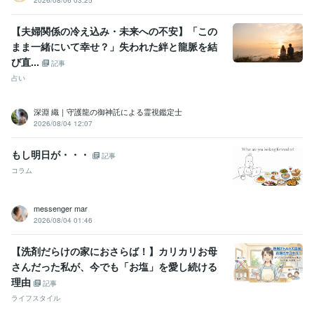
【夫婦関係の冷え込み・未来への不安】「この
まま一緒にいて幸せ？」失われた絆と龍脈を結
び直...
記事
占い
深淵 織｜守護龍の御神託による霊視鑑定士
2026/08/04 12:07
もし明日が・・・
記事
コラム
messenger mar
2026/08/04 01:46
【洗剤だらけの家におさらば！】カリカリお母
さんだった私が、今でも「お塩」を愛し続ける
理由
記事
ライフスタイル