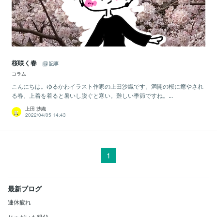
桜咲く春
記事
コラム
こんにちは。ゆるかわイラスト作家の上田沙織です。満開の桜に癒やされ
る春。上着を着ると暑いし脱ぐと寒い。難しい季節ですね。...
上田 沙織
2022/04/05 14:43
1
最新ブログ
連休疲れ
じゃがいも親父