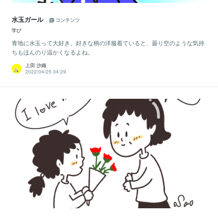
水玉ガール
コンテンツ
学び
青地に水玉って大好き。好きな柄の洋服着ていると、曇り空のような気持
ちもほんのり温かくなるよね。
上田 沙織
2022/04/25 04:29