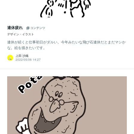
連休疲れ
コンテンツ
デザイン・イラスト
連休が続くと仕事初日がダルい。今年みたいな飛び石連休だとまだマシか
な。絵を描きたいです。
上田 沙織
2022/05/06 14:27