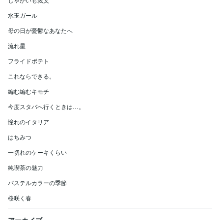
水玉ガール
母の日が憂鬱なあなたへ
流れ星
フライドポテト
これならできる。
編む編むキモチ
今度スタバへ行くときは…。
憧れのイタリア
はちみつ
一切れのケーキくらい
純喫茶の魅力
パステルカラーの季節
桜咲く春