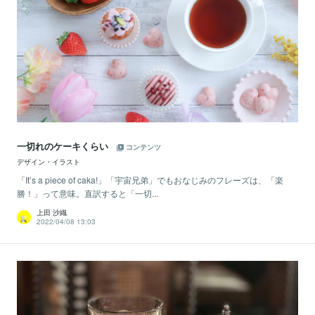
一切れのケーキくらい
コンテンツ
デザイン・イラスト
「It’s a piece of caka!」「宇宙兄弟」でもおなじみのフレーズは、「楽
勝！」って意味。直訳すると「一切...
上田 沙織
2022/04/08 13:03