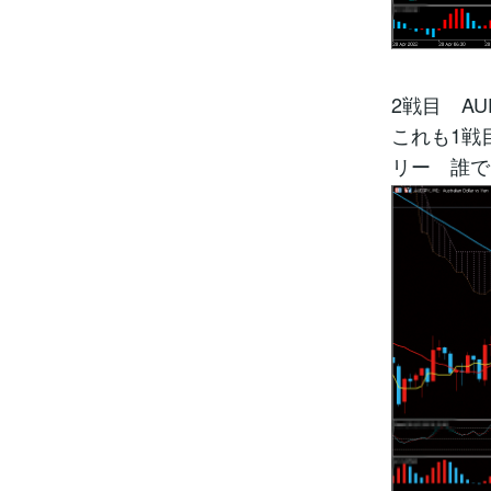
2戦目 AU
これも1戦
リー 誰で