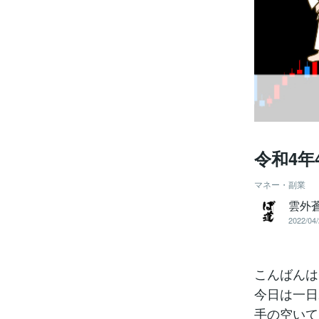
令和4年
マネー・副業
雲外
2022/04/
こんばんは^
今日は一日
手の空いて