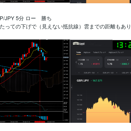
P/JPY 5分 ロー 勝ち
たっての下げで（見えない抵抗線）雲までの距離もあ