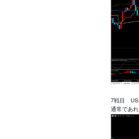
7戦目 US
通常であれ