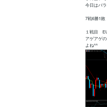
今日はバラ
7戦6勝1敗
１戦目 EU
アゲアゲの
よね^^