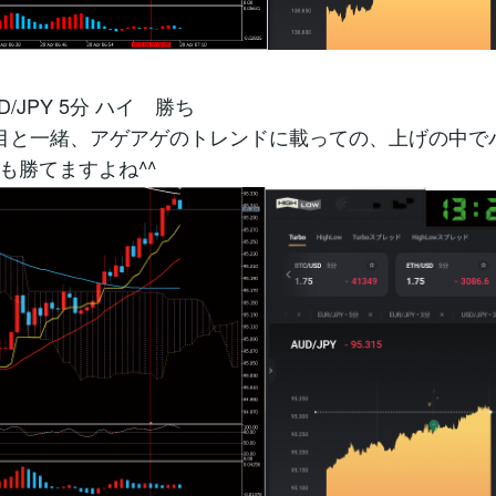
D/JPY 5分 ハイ 勝ち
目と一緒、アゲアゲのトレンドに載っての、上げの中で
も勝てますよね^^