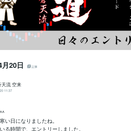
4月20日
記事
蒼天流 空来
20 11:37
^
寒い日になりましたね。
いる時間で、エントリーしました。