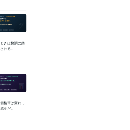
たときは快調に動
れる...
る価格帯は変わっ
覚だ...