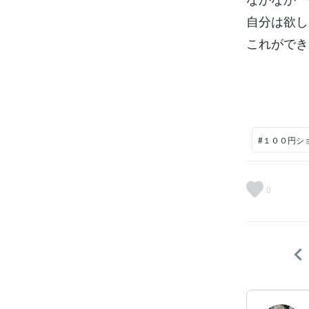
自分は欲し
これができ
#１００円シ
0