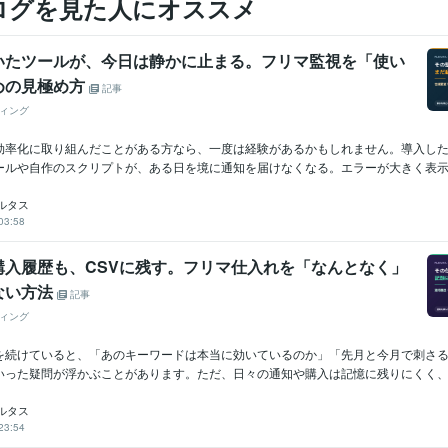
ログを見た人にオススメ
いたツールが、今日は静かに止まる。フリマ監視を「使い
めの見極め方
記事
ィング
効率化に取り組んだことがある方なら、一度は経験があるかもしれません。導入し
ールや自作のスクリプトが、ある日を境に通知を届けなくなる。エラーが大きく表示さ
ルタス
03:58
購入履歴も、CSVに残す。フリマ仕入れを「なんとなく」
ない方法
記事
ィング
を続けていると、「あのキーワードは本当に効いているのか」「先月と今月で刺さ
いった疑問が浮かぶことがあります。ただ、日々の通知や購入は記憶に残りにくく、感
ルタス
23:54