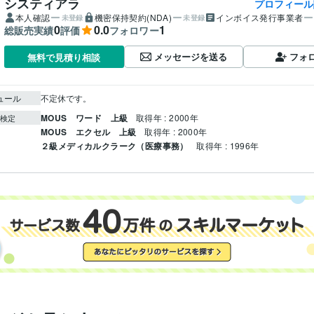
システィアラ
プロフィール
本人確認
機密保持契約(NDA)
インボイス発行事業者
未登録
未登録
0
0.0
1
総販売実績
評価
フォロワー
メッセージを送る
フォ
無料で見積り相談
ュール
不定休です。
MOUS ワード 上級
取得年 : 2000年
検定
MOUS エクセル 上級
取得年 : 2000年
２級メディカルクラーク（医療事務）
取得年 : 1996年