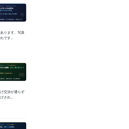
があります。写真
です...
下げ交渉が通らず
され...