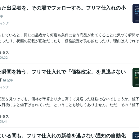
った出品者を、その場でフォローする。フリマ仕入れの小
事
ィング
をしていると、同じ出品者から何度も条件に合う商品が出てくることに気づく瞬間
だったり、状態の記載が正確だったり、価格設定が良心的だったり。理由は人それぞれ
ルタス
00:32
た瞬間を拾う。フリマ仕入れで「価格改定」を見逃さない
方
記事
ィング
商品を見つけても、価格が予算より少し高くて見送った経験はないでしょうか。値
数日後にふと値下げされていた、ということも珍しくありません。ただ、その「値下げ
ルタス
08:41
ている間も。フリマ仕入れの新着を逃さない通知の自動化