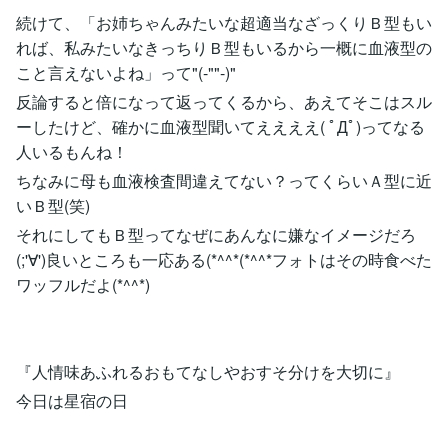
続けて、「お姉ちゃんみたいな超適当なざっくりＢ型もい
れば、私みたいなきっちりＢ型もいるから一概に血液型の
こと言えないよね」って"(-""-)"
反論すると倍になって返ってくるから、あえてそこはスル
ーしたけど、確かに血液型聞いてええええ( ﾟДﾟ)ってなる
人いるもんね！
ちなみに母も血液検査間違えてない？ってくらいＡ型に近
いＢ型(笑)
それにしてもＢ型ってなぜにあんなに嫌なイメージだろ
(;'∀')良いところも一応ある(*^^*(*^^*フォトはその時食べた
ワッフルだよ(*^^*)
『人情味あふれるおもてなしやおすそ分けを大切に』
今日は星宿の日