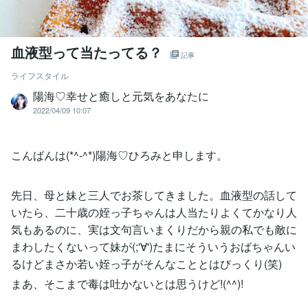
血液型って当たってる？
記事
ライフスタイル
陽海♡幸せと癒しと元気をあなたに
2022/04/09 10:07
こんばんは(*^-^*)陽海♡ひろみと申します。
先日、母と妹と三人でお茶してきました。血液型の話して
いたら、二十歳の姪っ子ちゃんは人当たりよくてかなり人
気もあるのに、実は文句言いまくりだから親の私でも敵に
まわしたくないって妹が(;'∀')たまにそういうおばちゃんい
るけどまさか若い姪っ子がそんなこととはびっくり(笑)
まあ、そこまで毒は吐かないとは思うけど!(^^)!