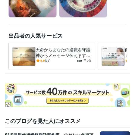
出品者の人気サービス
天命からあなたの適職を守護
自分
神からメッセージ伝えます
く辛
才能を発揮し運気を味方につ
親子
5.0
(33)
180
円
/分
5.0
ける事で更にキラキラ輝けま
質、
す❣️
す❣️
このブログを見た人にオススメ
SNS運用代行業務委託契約書 外せない必須項