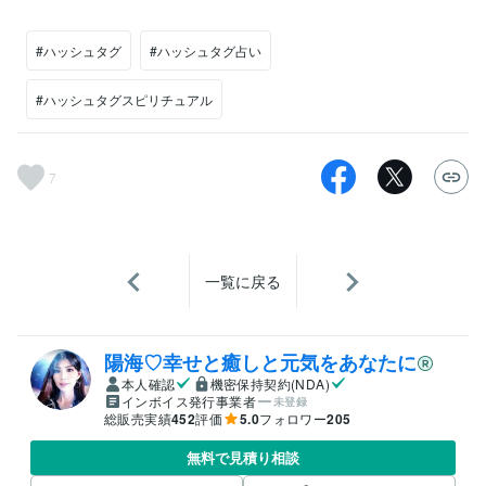
#ハッシュタグ
#ハッシュタグ占い
#ハッシュタグスピリチュアル
7
一覧に戻る
陽海♡幸せと癒しと元気をあなたに
本人確認
機密保持契約(NDA)
インボイス発行事業者
未登録
総販売実績
452
評価
5.0
フォロワー
205
無料で見積り相談