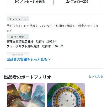
メッセージを送る
フォロー
205
スケジュール
予約頂きましたら待機をしていなくても日時を相談して鑑定させて頂き
ます。
資格・検定
宿曜占星術鑑定資格
取得年 : 2021年
フォークリフト運転免許
取得年 : 1995年
得意分野
出品者の実績をもっと見る
悩み相談・カウンセリング
オラクルカード
宿曜占星術
経営 恋愛 家庭
出品者のポートフォリオ
もっと見る