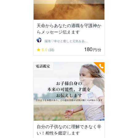
天命からあなたの適職を守護神か
らメッセージ伝えます
陽海♡幸せと癒しと元気をあなたに
180
5.0
円
/分
(33)
自分の子供なのに理解できなく辛
い！相性を鑑定します