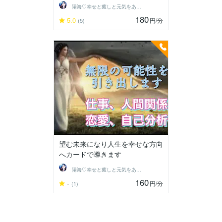
陽海♡幸せと癒しと元気をあなたに
180
5.0
円
/分
(5)
望む未来になり人生を幸せな方向
へカードで導きます
陽海♡幸せと癒しと元気をあなたに
160
-
円
/分
(1)