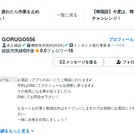
】疲れたら作業を止め
【韓国語】今度は、韓
一覧に戻る
を！
チャンレンジ！
GORUGO556
プロフィール
本人確認
機密保持契約(NDA)
インボイス発行事業者
未登録
0
0.0
16
総販売実績
評価
フォロワー
メッセージを送る
フォ
ュール
お電話（アプリのみ）にてご相談にのります♪

予約はDMにてスケジュールを調整し承ります♪

その他気になる事がありましたら

DMにてお問合せ下さい！

なるべくお仕事と勉強以外はオープンにしますのでお気軽にお電話にて
さい。

一緒に合格を目指しましょう！

実績をもっと見る
受験生の気持ちはリベンジした者が1番分かる！
