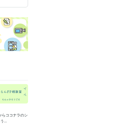
からココナラのシ
..