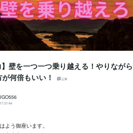
力】壁を一つ一つ乗り越える！やりながら
方が何倍もいい！
記事
UGO556
17 21:44
はよう御座います。