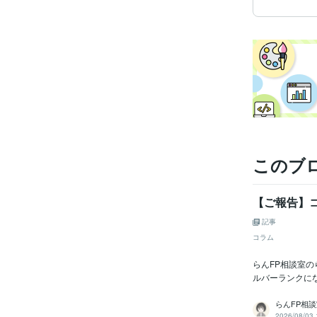
資格・
得意
このブ
【ご報告】
記事
コラム
らんFP相談室
ルバーランクに
らんFP相
2026/08/03 