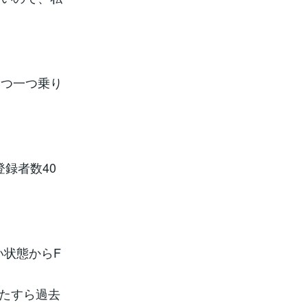
一つ一つ乗り
登録者数40
い状態からF
ひたすら過去