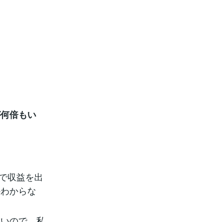
が何倍もい
らで収益を出
かわからな
ないので、私