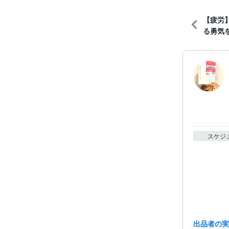
【疲労
る勇気
スケジ
出品者の