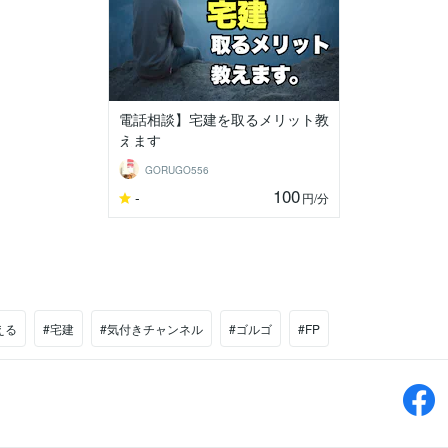
電話相談】宅建を取るメリット教
えます
GORUGO556
100
-
円
/分
える
#宅建
#気付きチャンネル
#ゴルゴ
#FP