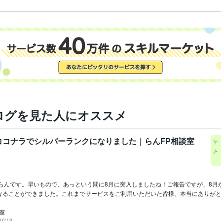
モチベーションが低下したら私が元気つけます！
宅建士
取得年 : 2023年
検定
FP2級
取得年 : 2023年
悩み相談・カウンセリング
宅建受験生との相談
分野
宅建
独学
寂しい
相談
勉強
ログを見た人にオススメ
ココナラでシルバーランクになりました｜らんFP相談室
のらんです。早いもので、あっという間に8月に突入しましたね！ご報告ですが、8月
なることができました。これまでサービスをご利用いただいた皆様、本当にありがとう.
談室
16:18