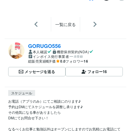
一覧に戻る
GORUGO556
本人確認
機密保持契約(NDA)
インボイス発行事業者
未登録
総販売実績
0
評価
0.0
フォロワー
16
メッセージを送る
フォロー
16
スケジュール
お電話（アプリのみ）にてご相談にのります♪

予約はDMにてスケジュールを調整し承ります♪

その他気になる事がありましたら

DMにてお問合せ下さい！

なるべくお仕事と勉強以外はオープンにしますのでお気軽にお電話にて