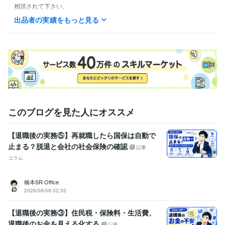
相談されて下さい。

一緒に合格を目指しましょう！

出品者の実績をもっと見る
受験生の気持ちはリベンジした者が1番分かる！

モチベーションが低下したら私が元気つけます！
資格・検定
宅建士
取得年 : 2023年
FP2級
取得年 : 2023年
得意分野
悩み相談・カウンセリング
宅建受験生との相談
このブログを見た人にオススメ
宅建
独学
寂しい
相談
勉強
【退職後の実務⑤】再就職したら国保は自動で
止まる？脱退と会社の社会保険の確認
記事
コラム
橋本SR Office
2026/08/08 02:33
【退職後の実務③】住民税・保険料・生活費、
退職後のお金を見える化する
記事