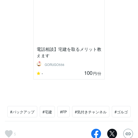
電話相談】宅建を取るメリット教
えます
GORUGO556
100
-
円
/分
#バックアップ
#宅建
#FP
#気付きチャンネル
#ゴルゴ
5