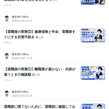
コラム
橋本SR Office
2026/07/29 22:20
【退職後の実務②】健康保険と年金、退職後す
ぐにする切替手続き
記事
コラム
橋本SR Office
2026/07/28 14:18
【退職後の実務①】離職票が届かない・内容が
違うときの確認順
記事
コラム
橋本SR Office
2026/07/25 23:55
退職後に慌てないために、退職前に確認してお