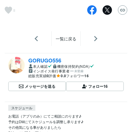
8
一覧に戻る
GORUGO556
本人確認
機密保持契約(NDA)
インボイス発行事業者
未登録
総販売実績
0
評価
0.0
フォロワー
16
メッセージを送る
フォロー
16
スケジュール
お電話（アプリのみ）にてご相談にのります♪

予約はDMにてスケジュールを調整し承ります♪

その他気になる事がありましたら
