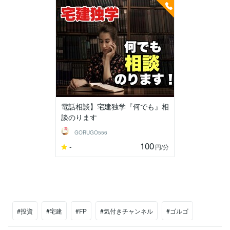
電話相談】宅建独学『何でも』相
談のります
GORUGO556
100
-
円
/分
#投資
#宅建
#FP
#気付きチャンネル
#ゴルゴ