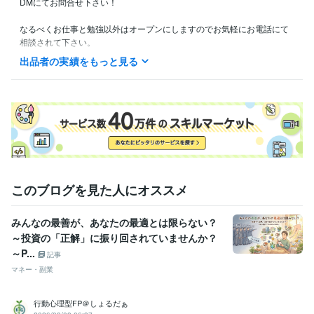
DMにてお問合せ下さい！

なるべくお仕事と勉強以外はオープンにしますのでお気軽にお電話にて
相談されて下さい。

一緒に合格を目指しましょう！

出品者の実績をもっと見る
受験生の気持ちはリベンジした者が1番分かる！

モチベーションが低下したら私が元気つけます！
資格・検定
宅建士
取得年 : 2023年
FP2級
取得年 : 2023年
得意分野
悩み相談・カウンセリング
宅建受験生との相談
このブログを見た人にオススメ
宅建
独学
寂しい
相談
勉強
みんなの最善が、あなたの最適とは限らない？
～投資の「正解」に振り回されていませんか？
～P...
記事
マネー・副業
行動心理型FP＠しょるだぁ