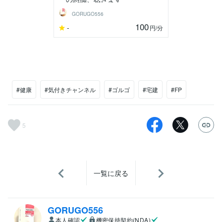
GORUGO556
100
-
円
/分
#健康
#気付きチャンネル
#ゴルゴ
#宅建
#FP
5
一覧に戻る
GORUGO556
本人確認
機密保持契約(NDA)