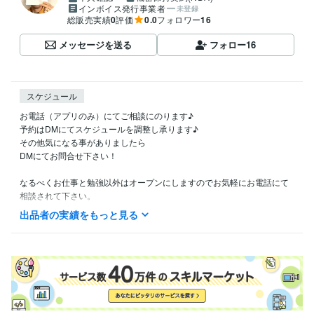
インボイス発行事業者
未登録
総販売実績
0
評価
0.0
フォロワー
16
メッセージを送る
フォロー
16
スケジュール
お電話（アプリのみ）にてご相談にのります♪

予約はDMにてスケジュールを調整し承ります♪

その他気になる事がありましたら

DMにてお問合せ下さい！

なるべくお仕事と勉強以外はオープンにしますのでお気軽にお電話にて
相談されて下さい。

一緒に合格を目指しましょう！

出品者の実績をもっと見る
受験生の気持ちはリベンジした者が1番分かる！

モチベーションが低下したら私が元気つけます！
資格・検定
宅建士
取得年 : 2023年
FP2級
取得年 : 2023年