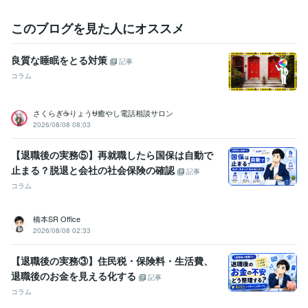
得意分野
悩み相談・カウンセリング
宅建受験生との相談
このブログを見た人にオススメ
宅建
独学
寂しい
相談
勉強
良質な睡眠をとる対策
記事
コラム
さくらぎ☕りょう⛎癒やし電話相談サロン
2026/08/08 08:03
【退職後の実務⑤】再就職したら国保は自動で
止まる？脱退と会社の社会保険の確認
記事
コラム
橋本SR Office
2026/08/08 02:33
【退職後の実務③】住民税・保険料・生活費、
退職後のお金を見える化する
記事
コラム