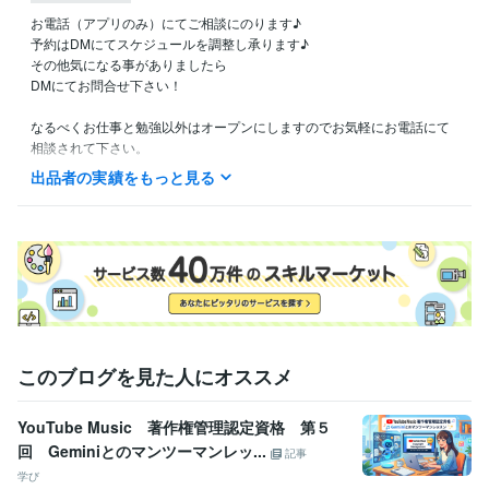
お電話（アプリのみ）にてご相談にのります♪

予約はDMにてスケジュールを調整し承ります♪

その他気になる事がありましたら

DMにてお問合せ下さい！

なるべくお仕事と勉強以外はオープンにしますのでお気軽にお電話にて
相談されて下さい。

一緒に合格を目指しましょう！

出品者の実績をもっと見る
受験生の気持ちはリベンジした者が1番分かる！

モチベーションが低下したら私が元気つけます！
資格・検定
宅建士
取得年 : 2023年
FP2級
取得年 : 2023年
得意分野
悩み相談・カウンセリング
宅建受験生との相談
このブログを見た人にオススメ
宅建
独学
寂しい
相談
勉強
YouTube Music 著作権管理認定資格 第５
回 Geminiとのマンツーマンレッ...
記事
学び