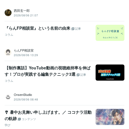
西田玄一郎
2026/08/06 21:07
『らんFP相談室』という名前の由来
記事
コラム
らんFP相談室
2026/08/06 13:29
【制作裏話】YouTube動画の視聴維持率を伸ば
す！プロが実践する編集テクニック3選
記事
コラム
OnsenStudio
2026/08/06 08:48
🎐 暑中お見舞い申し上げます。／ ココナラ活動
の軌跡
コンテンツ
学び