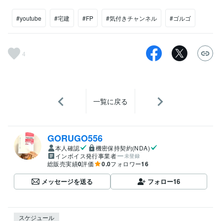
#youtube
#宅建
#FP
#気付きチャンネル
#ゴルゴ
4
一覧に戻る
GORUGO556
本人確認
機密保持契約(NDA)
インボイス発行事業者
未登録
総販売実績
0
評価
0.0
フォロワー
16
メッセージを送る
フォロー
16
スケジュール