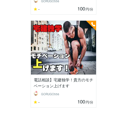
GORUGO556
100
-
円
/分
電話相談】宅建独学！貴方のモチ
ベーション上げます
GORUGO556
100
-
円
/分