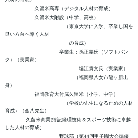
久留米高専（デジタル人材の育成）
久留米大附設（中学、高校）
（東京大学に入学、卒業し国を
良い方向へ導く人材
の育成）
卒業生：孫正義氏（ソフトバン
ク）（実業家）
堀江貴文氏（実業家）
（福岡県八女市龍ケ原出
身）
福岡教育大付属久留米（小学、中学）
（学校の先生になるための人材
育成）（金八先生）
久留米商業(簿記経理技術＆スポーツ技術に卓越
した人材の育成）
野球部（第44回甲子園大会準優