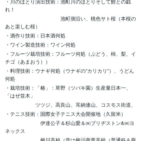
・川のほとり演出技術：池町川のほとりそして鯉との戯
れ！
池町側沿い、桃色サト桜（本桜の
あと楽しむ桜）
・酒作り技術：日本酒何処
・ワイン製造技術：ワイン何処
・フルーツ栽培技術：フルーツ何処（ぶどう、柿、梨、イ
チゴ（あまおう））
・料理技術：ウナギ何処（ウナギの”カリカリ”）、うどん
何処
・栽培技術：「椿」：草野（ツバキ園）生産量日本一、
「はぜ並木」
ツツジ、高良山、耳納連山、コスモス街道、
・テニス技術：国際女子テニス大会開催地（久留米）
伊達公子＆杉山愛＆㈱ブリヂストン&㈱ヨ
ネックス
柳川高校（昔は柳川商業高校（普通科＆商