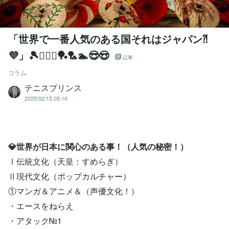
「世界で一番人気のある国それはジャパン⁈
💜」🎾🚴‍♀️⚔️🏓🏸🏊😎😍
記事
コラム
テニスプリンス
2025/02/15 05:16
💎世界が日本に関心のある事！（人気の秘密！）
Ⅰ伝統文化（天皇：すめらぎ）
Ⅱ現代文化（ポップカルチャー）
①マンガ＆アニメ＆（声優文化！）
・エースをねらえ
・アタック№1