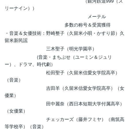
（銀河鉄道999（ス
リーナイン））
メーテル
多数の称号＆受賞獲得
・音楽＆女優技術：野崎整子（久留米小唄・かすり節）久
留米新民謡
三木聖子（明光学園卒）
(音楽・まちぶせ（ユーミン＆ジュリ
ー）、ドラマ、時代劇）
松田聖子（久留米信愛女学院高卒）
（音楽）
吉田羊（久留米信愛女学院高卒）（女
優業）
田中麗奈（西日本短期大学付属高卒）
（女優業）
チェッカーズ（藤井フミヤ）（南筑高
等学校卒）（音楽）