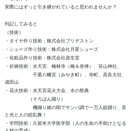
実際にはずっと引き継がれていると思われませんか？
列記してみると
（技術）
・タイヤ作り技術：株式会社ブリヂストン
・シューズ作り技術：株式会社月星シューズ
・化粧品作り技術：株式会社資生堂
・祈祷技術：水天宮、梅林寺（梅＆坐禅）、笹山神社、
千栗八幡宮（みやき町）、寺町、高良大社、
成田山
・花火技術：水天宮花火大会、水の祭典
（そろばん踊り）
機織り娘の唄でサンバ調で一万人総踊り、音
と光と人の総乱舞！
・学問技術：久留米大学医学部（人の生命の手助けとなる
人材の育成）