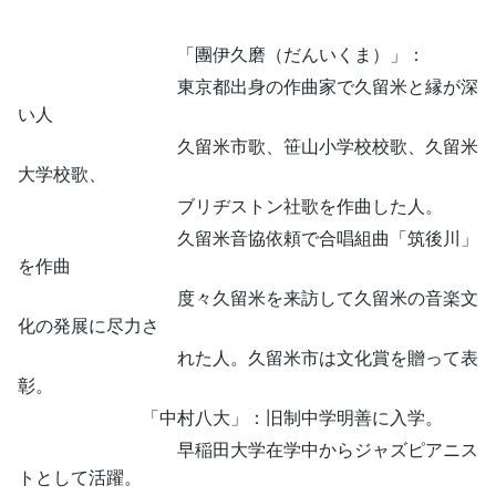
「團伊久磨（だんいくま）」：
東京都出身の作曲家で久留米と縁が深
い人
久留米市歌、笹山小学校校歌、久留米
大学校歌、
ブリヂストン社歌を作曲した人。
久留米音協依頼で合唱組曲「筑後川」
を作曲
度々久留米を来訪して久留米の音楽文
化の発展に尽力さ
れた人。久留米市は文化賞を贈って表
彰。
「中村八大」：旧制中学明善に入学。
早稲田大学在学中からジャズピアニス
トとして活躍。