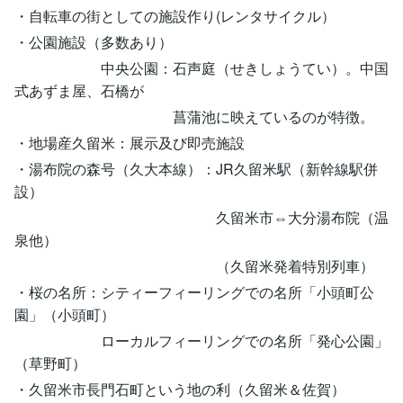
・自転車の街としての施設作り(レンタサイクル）
・公園施設（多数あり）
中央公園：石声庭（せきしょうてい）。中国
式あずま屋、石橋が
菖蒲池に映えているのが特徴。
・地場産久留米：展示及び即売施設
・湯布院の森号（久大本線）：JR久留米駅（新幹線駅併
設）
久留米市⇔大分湯布院（温
泉他）
（久留米発着特別列車）
・桜の名所：シティーフィーリングでの名所「小頭町公
園」（小頭町）
ローカルフィーリングでの名所「発心公園」
（草野町）
・久留米市長門石町という地の利（久留米＆佐賀）