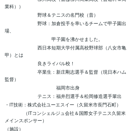
業科））
野球＆テニスの名門校（昔）
野球：加倉投手を率いるチームで甲子園出
場、
甲子園を沸かせました。
西日本短期大学付属高校野球部（八女市亀
甲）とは
良きライバル校！
卒業生：新庄剛志選手＆監督（現日本ハム
監督）
福岡市出身
テニス：福井烈選手＆松岡修造選手輩出
・IT技術：株式会社ユーエスイー（久留米市長門石町）
（ITコンシェルジュ会社＆国際女子テニス久留米
メインスポンサー）
（施設）