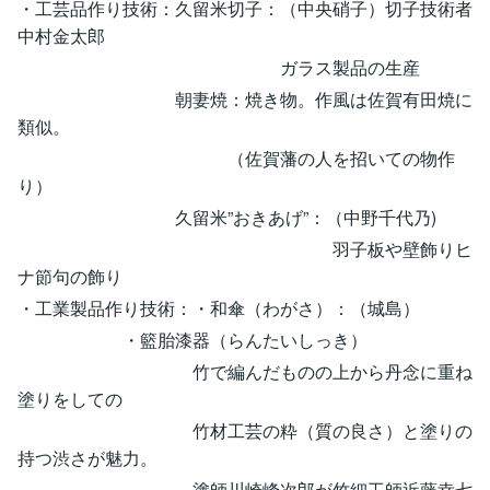
・工芸品作り技術：久留米切子：（中央硝子）切子技術者
中村金太郎
ガラス製品の生産
朝妻焼：焼き物。作風は佐賀有田焼に
類似。
（佐賀藩の人を招いての物作
り）
久留米”おきあげ”：（中野千代乃)
羽子板や壁飾りヒ
ナ節句の飾り
・工業製品作り技術：・和傘（わがさ）：（城島）
・籃胎漆器（らんたいしっき）
竹で編んだものの上から丹念に重ね
塗りをしての
竹材工芸の粋（質の良さ）と塗りの
持つ渋さが魅力。
塗師川崎峰次郎が竹細工師近藤幸七