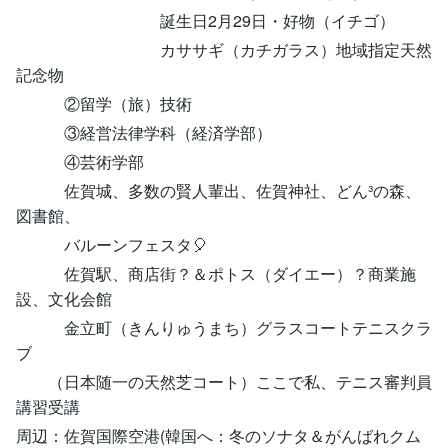
誕生日2月29日・好物（イチゴ）
カササギ（カチガラス）地域指定天然
記念物
②留学（旅）技術
③経営法律学科（経済学部）
④芸術学部
佐賀城、多数の賢人輩出、佐賀神社、どん³の森、
図書館、
バルーンフェスタ🎈
佐賀駅、商店街？＆ポトス（ダイエー）？商業施
設、文化会館
金立町（きんりゅうまち）グラスコートテニスクラ
ブ
（日本随一の天然芝コート）ここで私、テニス審判員
講習受講
周辺：佐賀国際空港(韓国へ：冬のソナタ＆がんばれクム