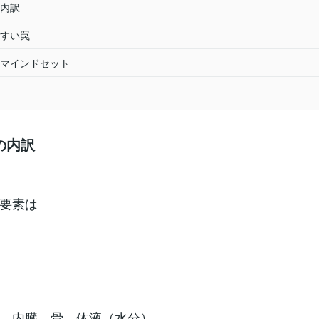
内訳
すい罠
マインドセット
の内訳
要素は
、内臓、骨、体液（水分）