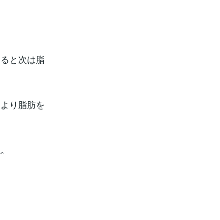
くると次は脂
により脂肪を
ね。