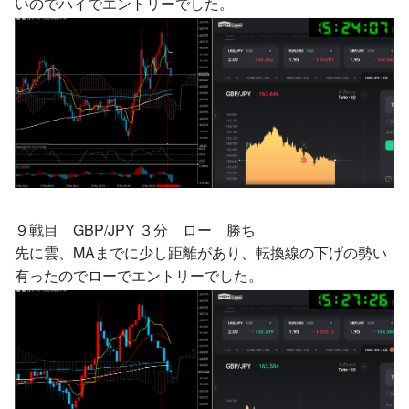
いのでハイでエントリーでした。
９戦目 GBP/JPY ３分 ロー 勝ち
先に雲、MAまでに少し距離があり、転換線の下げの勢い
有ったのでローでエントリーでした。