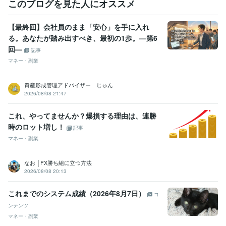
このブログを見た人にオススメ
【最終回】会社員のまま「安心」を手に入れ
る。あなたが踏み出すべき、最初の1歩。—第6
回—
記事
マネー・副業
資産形成管理アドバイザー じゅん
2026/08/08 21:47
これ、やってませんか？爆損する理由は、連勝
時のロット増し！
記事
マネー・副業
なお │FX勝ち組に立つ方法
2026/08/08 20:13
これまでのシステム成績（2026年8月7日）
コ
ンテンツ
マネー・副業