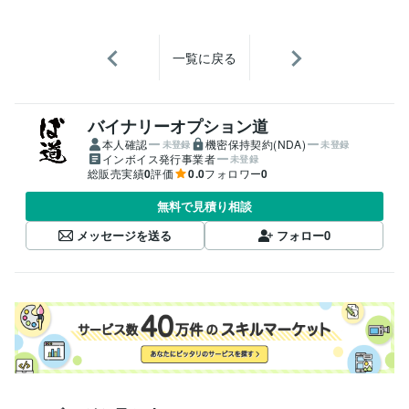
一覧に戻る
バイナリーオプション道
本人確認
機密保持契約(NDA)
未登録
未登録
インボイス発行事業者
未登録
総販売実績
0
評価
0.0
フォロワー
0
無料で見積り相談
メッセージを送る
フォロー
0