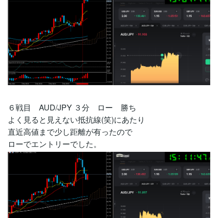
６戦目 AUD/JPY ３分 ロー 勝ち
よく見ると見えない抵抗線(笑)にあたり
直近高値まで少し距離が有ったので
ローでエントリーでした。