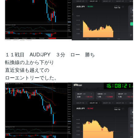
１１戦目 AUD/JPY ３分 ロー 勝ち
転換線の上から下がり
直近安値も越えての
ローエントリーでした。