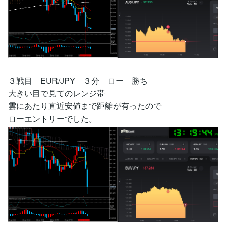
３戦目 EUR/JPY ３分 ロー 勝ち
大きい目で見てのレンジ帯
雲にあたり直近安値まで距離が有ったので
ローエントリーでした。