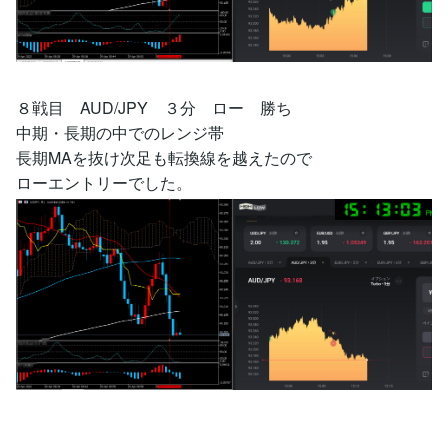
８戦目 AUD/JPY ３分 ロー 勝ち
中期・長期の中でのレンジ帯
長期MAを抜け次足も転換線を越えたので
ローエントリーでした。