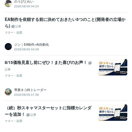
のうびとれい
2026/08/09 04:24
EA制作を依頼する前に決めておきたい5つのこと(開発者の立場か
ら)
記事
マネー・副業
ジン｜EA制作×AI自動化
2026/08/09 04:09
8/15価格見直し前にぜひ！また喜びのお声！
記事
マネー・副業
専業ネコ科トレーダー
2026/08/09 01:58
（続）秒スキャマスターセットに指標カレンダ
ーを追加！
記事
マネー・副業