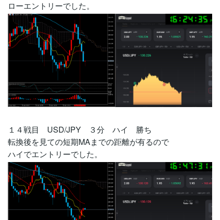
ローエントリーでした。
１４戦目 USD/JPY ３分 ハイ 勝ち
転換後を見ての短期MAまでの距離が有るので
ハイでエントリーでした。