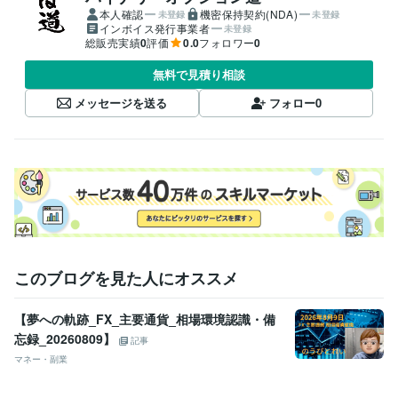
本人確認
機密保持契約(NDA)
未登録
未登録
インボイス発行事業者
未登録
総販売実績
0
評価
0.0
フォロワー
0
無料で見積り相談
メッセージを送る
フォロー
0
このブログを見た人にオススメ
【夢への軌跡_FX_主要通貨_相場環境認識・備
忘録_20260809】
記事
マネー・副業