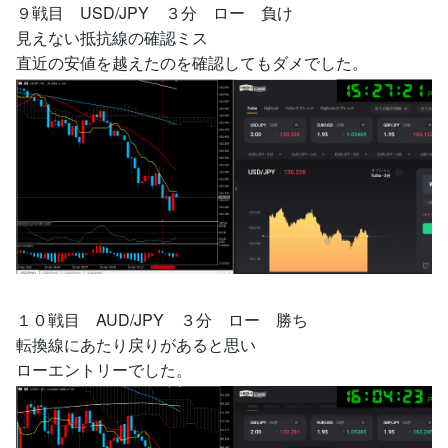
９戦目 USD/JPY ３分 ロー 負け
見えない抵抗線の確認ミス
直近の安値を越えたのを確認してもダメでした。
１０戦目 AUD/JPY ３分 ロー 勝ち
転換線にあたり戻りがあると思い
ローエントリーでした。