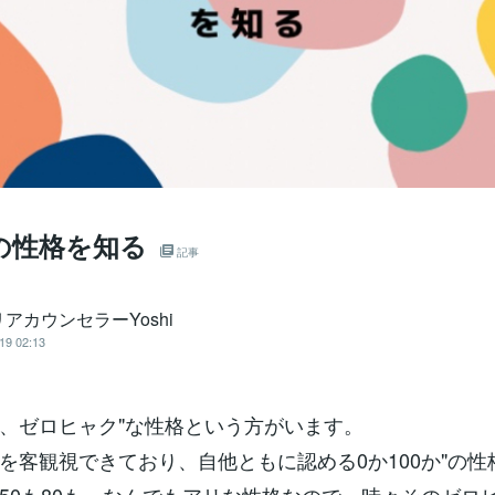
0の性格を知る
記事
アカウンセラーYoshi
19 02:13
、ゼロヒャク"な性格という方がいます。
を客観視できており、自他ともに認める0か100か"の性