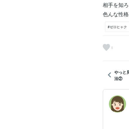
相手を知ろ
色んな性格
#ゼロヒャク
8
やっと
法②