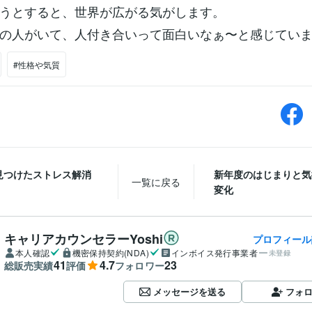
うとすると、世界が広がる気がします。
の人がいて、人付き合いって面白いなぁ〜と感じていま
#性格や気質
見つけたストレス解消
新年度のはじまりと気
一覧に戻る
変化
キャリアカウンセラーYoshi
プロフィール
本人確認
機密保持契約(NDA)
インボイス発行事業者
未登録
41
4.7
23
総販売実績
評価
フォロワー
メッセージを送る
フォ