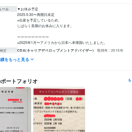
ュール
▼お休み予定

2025.5.30〜再開日未定

※出産を予定しているため、

しばらく長期のお休みに入ります。

ーーーーーーーーー

※2025年1月〜アメリカから日本へ本帰国いたしました。
CDA(キャリアデベロップメントアドバイザー)
取得年 : 2015年
検定
メンタルヘルスマネジメントII種
取得年 : 2015年
実績をもっと見る
国家資格キャリアコンサルタント
取得年 : 2020年
衛生管理者
取得年 : 2019年
職業紹介責任者講習 受講
取得年 : 2019年
のポートフォリオ
も
悩み相談・カウンセリング
キャリア相談全般
キャリコンロープレ
分野
任生活への悩み
キャリア
資格
仕事
暮らし