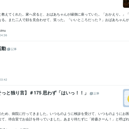
と教えてくれた。家へ戻ると、おばあちゃんが縁側に座っていた。「おかえり。」
なる。また二人で顔を見合わせて、笑った。「いいところだった？」おばあちゃんが尋
simu
04:36
活動
記事
03:42
っと独り言】＃175 思わず「はいっ！！」
記事
のため、病院に行ってきました。いつものように検診を受けて、いつものようにお
出て、待合室でお会計を待っていました。あまり待たずに「鈴森さーん！」と呼ばれて