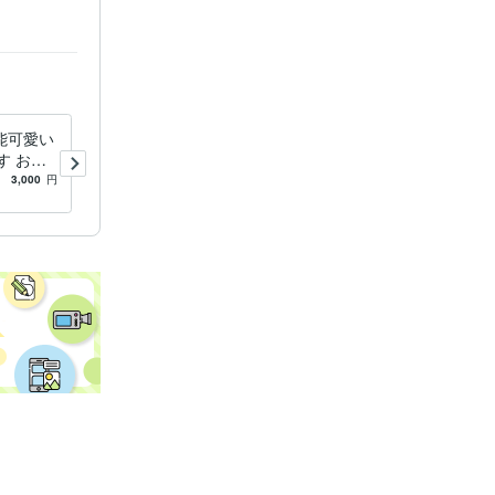
能可愛い
キャリコンロープレ練習のお
す お子
手伝いします 本番までに練
なただけ
習数を積みたい方向け♪
3,000
円
4.6
(6)
1,000
円
/30分
プをGE