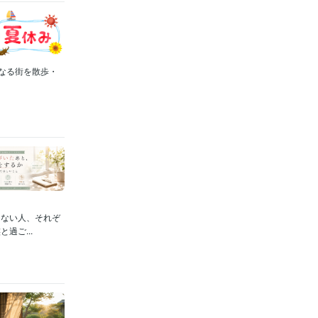
になる街を散歩・
しない人、それぞ
過ご...