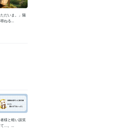
「ただいま。」陽
ねる...
医者様と軽い談笑
…。...