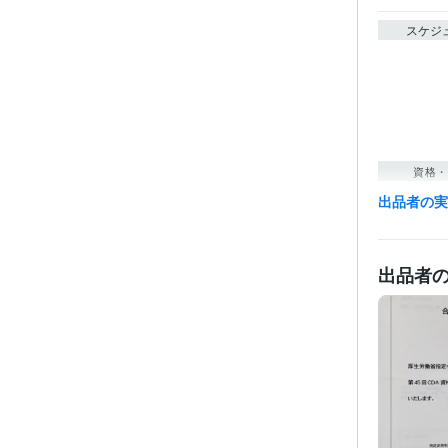
スケジ
資格・
出品者の
出品者
得意