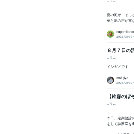
コラム
夏の風が、そっ
菜と凪の声が重
nagomitano
2026/08/07 
８月７日の
コラム
イシガメです
msfujiya
2026/08/07 
【鈴森のぼそ
コラム
昨日、定期健診
をして診察室を