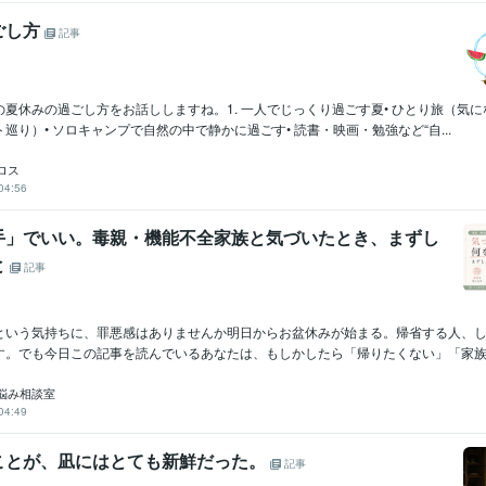
ごし方
記事
夏休みの過ごし方をお話ししますね。1. 一人でじっくり過ごす夏• ひとり旅（気
巡り）• ソロキャンプで自然の中で静かに過ごす• 読書・映画・勉強など“自...
ロス
04:56
手」でいい。毒親・機能不全家族と気づいたとき、まずし
と
記事
という気持ちに、罪悪感はありませんか明日からお盆休みが始まる。帰省する人、
す。でも今日この記事を読んでいるあなたは、もしかしたら「帰りたくない」「家族と
悩み相談室
04:49
ことが、凪にはとても新鮮だった。
記事