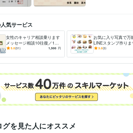
の人気サービス
女性のキャリア相談乗ります
お気に入り写真で万
メッセージ相談10往復／1週
LINEスタンプ作りま
間♪
様やペットなど♪あ
5.0
(31)
1,500
円
3.0
(3)
のオリジナルスタン
T！
ログを見た人にオススメ