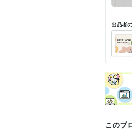
出品者
このブ