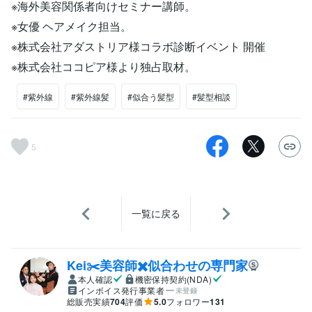
※海外美容関係者向けセミナー講師。
※女優 ヘアメイク担当。
※株式会社アダストリア様コラボ診断イベント 開催
※株式会社ココピア様より独占取材。
#紫外線
#紫外線髪
#似合う髪型
#髪型相談
5
一覧に戻る
Kei✂️美容師✖️似合わせの専門家
本人確認
機密保持契約(NDA)
インボイス発行事業者
未登録
総販売実績
704
評価
5.0
フォロワー
131