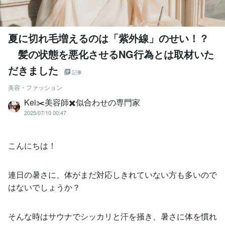
夏に切れ毛増えるのは「紫外線」のせい！？
髪の状態を悪化させるNG行為とは取材いた
だきました
記事
美容・ファッション
Kei✂️美容師✖️似合わせの専門家
2025/07/10 00:47
こんにちは！
連日の暑さに、体がまだ対応しきれていない方も多いので
はないでしょうか？
そんな時はサウナでシッカリと汗を掻き、暑さに体を慣れ