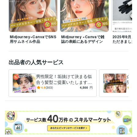
8年
職歴
有限会社マキアンドファイン
2011年8月 ~ 現在
合同会社Ｏｕｒｉｎ
2023年9月 ~ 現在
受賞歴
Midjourney×CanvaでSNS
Midjourney ×Canvaで雑
2025年9月
用サムネイル作品
誌の表紙にあるデザイン
ただきました
海外美容関係者に向けてセミナー開催
美容学校コンテスト審査員
パ
ーソナルカラリストとして日経スタイルTV出演
女優ヘアメイク担当
Yahoo!ニュース/グノシー/楽天ブログ/gooニュース
Yahoo!ニュース/
グノシー/楽天ブログ/gooニュース
Yahoo!ニュース/グノシー/楽天ブ
出品者の人気サービス
ログ/gooニュース
Yahoo!ニュース/グノシー/楽天ブログ/gooニュー
ス
Yahoo!ニュース/グノシー/楽天ブログ/gooニュース
男性限定！垢抜けて決まる似
企業
合う髪型ご提案いたします
受付
得意分野
オシャレは9割が理論！闘う
ご依
4.9
(303)
4,500
円
5.0
住まい・美容・生活相談
各種診断を織り混ぜた髪型提案
骨格診断/
あなたをサポートいたしま
ご対
パーソナルカラー診断/美容師
す！
美容
ファッション
メイク
ヘアスタイル
似合わせ
パーソナルカラー診断
骨格診断
顔タイプ
顔タイプ診断
髪型相談
学歴
窪田理容美容専門学校
2004年3月 ~ 2006年2月