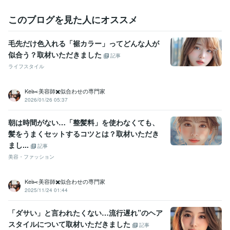
このブログを見た人にオススメ
毛先だけ色入れる「裾カラー」ってどんな人が
似合う？取材いただきました
記事
ライフスタイル
Kei✂️美容師✖️似合わせの専門家
2026/01/26 05:37
朝は時間がない…「整髪料」を使わなくても、
髪をうまくセットするコツとは？取材いただき
まし...
記事
美容・ファッション
Kei✂️美容師✖️似合わせの専門家
2025/11/24 01:44
「ダサい」と言われたくない…流行遅れ”のヘア
スタイルについて取材いただきました
記事