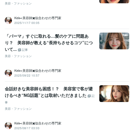
美容・ファッション
Kei✂️美容師✖️似合わせの専門家
2025/11/17 00:05
「パーマ」すぐに取れる…髪のケアに問題あ
り？ 美容師が教える“長持ちさせるコツ”につ
いて...
記事
美容・ファッション
Kei✂️美容師✖️似合わせの専門家
2025/09/22 10:57
会話好きな美容師も困惑！？ 美容室で客が避
けるべき“NG話題”とは取材いただきました
記
事
美容・ファッション
Kei✂️美容師✖️似合わせの専門家
2025/08/17 03:03