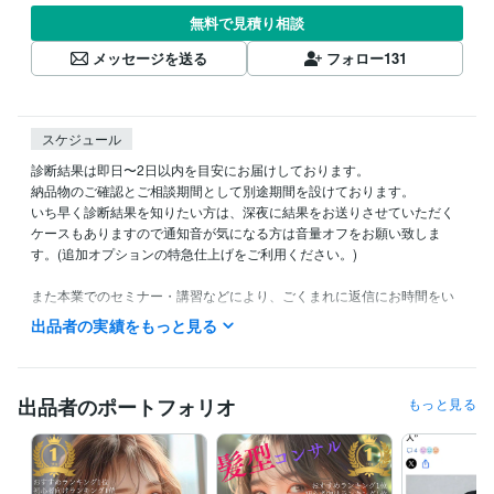
無料で見積り相談
メッセージを送る
フォロー
131
スケジュール
診断結果は即日〜2日以内を目安にお届けしております。

納品物のご確認とご相談期間として別途期間を設けております。

いち早く診断結果を知りたい方は、深夜に結果をお送りさせていただく
ケースもありますので通知音が気になる方は音量オフをお願い致しま
す。(追加オプションの特急仕上げをご利用ください。)

また本業でのセミナー・講習などにより、ごくまれに返信にお時間をい
ただく場合がございます。ご理解、ご協力の程よろしくお願いいたしま
出品者の実績をもっと見る
す。
経験職種
コンサルタント / 経営コンサルタント
経験年数 : 8年
出品者のポートフォリオ
もっと見る
経営・マネジメント / 経営者・CEO・COO
経験年数 : 3年
経営・マネジメント / 取締役・執行役員
経験年数 : 3年
ライフスタイル・その他 / 講師・インストラクター
経験年数 : 8年
ライフスタイル・その他 / 美容師・ネイリスト・美容家
経験年数 : 1