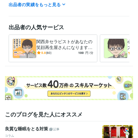
寝落ちしてたらすみませんm(__)m
出品者の実績をもっと見る
職歴
製薬メーカー
2003年3月 ~ 2014年2月
医療従事者
2015年3月 ~ 現在
出品者の人気サービス
資格・検定
医薬情報担当者認定（MR認定）
取得年 : 2002年
関西弁セラピストがあなたの
心理
言語聴覚士
取得年 : 2014年
笑顔再生屋さんになります
力向
公認心理師
取得年 : 2021年
今日がどんな日でも 愚痴で
聞き
5.0
(60)
100
円
/分
5.0
も悩みでも不安でも 独りや
一緒
得意分野
ないで✨
悩み相談・カウンセリング
悩み相談・恋愛相談・話し相手
悩み
人間関係
自分
恋愛
夫婦
愚痴
自己肯定感
孤独
失恋
発達
学歴
関西の4大
1998年3月 ~ 2002年2月
このブログを見た人にオススメ
良質な睡眠をとる対策
記事
コラム