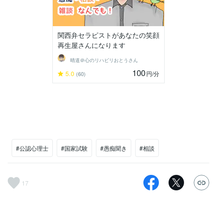
関西弁セラピストがあなたの笑顔
再生屋さんになります
晴道＠心のリハビリおとうさん
100
5.0
円
/分
(60)
#公認心理士
#国家試験
#愚痴聞き
#相談
17