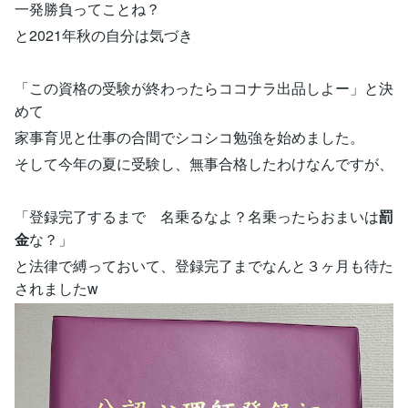
一発勝負ってことね？
と2021年秋の自分は気づき
「この資格の受験が終わったらココナラ出品しよー」と決
めて
家事育児と仕事の合間でシコシコ勉強を始めました。
そして今年の夏に受験し、無事合格したわけなんですが、
「登録完了するまで 名乗るなよ？名乗ったらおまいは
罰
金
な？」
と法律で縛っておいて、登録完了までなんと３ヶ月も待た
されましたw