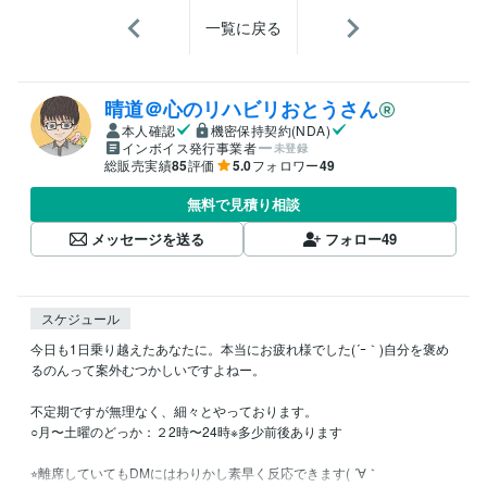
一覧に戻る
晴道＠心のリハビリおとうさん
本人確認
機密保持契約(NDA)
インボイス発行事業者
未登録
総販売実績
85
評価
5.0
フォロワー
49
無料で見積り相談
メッセージを送る
フォロー
49
スケジュール
今日も1日乗り越えたあなたに。本当にお疲れ様でした(´ｰ｀)自分を褒め
るのんって案外むつかしいですよねー。

不定期ですが無理なく、細々とやっております。

○月〜土曜のどっか：２2時〜24時※多少前後あります

⭐︎離席していてもDMにはわりかし素早く反応できます( ´∀｀
