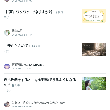
2026/08/01 13:07
【“夢にワクワク”できますか❓】
告知
学び
栗山結羽
2026/08/06 11:44
「夢からさめて」
記事
小説
天羽詞鏡 WORD WEAVER
2026/05/10 02:59
自己理解をすると、なぜ行動できるようになる
の？
記事
コラム
はるね｜子どもの為の人生から自分の人生へ
2026/08/03 10:06