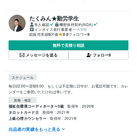
たくみん★勤労学生
本人確認
機密保持契約(NDA)
インボイス発行事業者
未登録
総販売実績
0
評価
0.0
フォロワー
9
無料で見積り相談
メッセージを送る
フォロー
9
スケジュール
毎日22:00〜翌朝5:00、もしくは不定期に日中が、お電話可能です。カレ
ンダーをご参照いただければ幸いです。
資格・検定
福祉住環境コーディネーター3級
取得年 : 2020年
タロットカード士
取得年 : 2021年
上級心理カウンセラー
取得年 : 2021年
出品者の実績をもっと見る
得意分野
悩み相談・カウンセリング
人の話を聞くことが好きです。