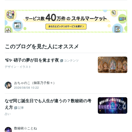
福祉業界
学歴
関東リハビリテーション専門学校
2023年3月 ~ 現在
このブログを見た人にオススメ
🫧✨ 硝子の夢が目を覚ます夜
コンテンツ
デザイン・イラスト
おちゃのこ（御茶乃子祭々）
2026/08/08 10:22
なぜ同じ誕生日でも人生が違うの？数秘術の考
え方
記事
占い
数秘術☆ことね