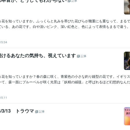
記事
う花を知っていますか。ふっくらと丸みを帯びた花びらが幾重にも重なって、まる
ている、あの花です。白や淡いピンク、深い紅色と、色によって表情もまるで違う。華
15:04
続けるあなたの気持ち、視えています
記事
う花を知っていますか？春の森に咲く、青紫色の小さな釣り鐘型の花です。イギリ
いて、森一面にブルーベルが咲く光景は「妖精の絨毯」と呼ばれるほど幻想的なんだそ
15:11
26/3/13 トラウマ
記事