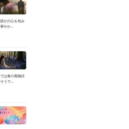
で誰かの心を包み
やか...
スでは春の風物詩
うで...