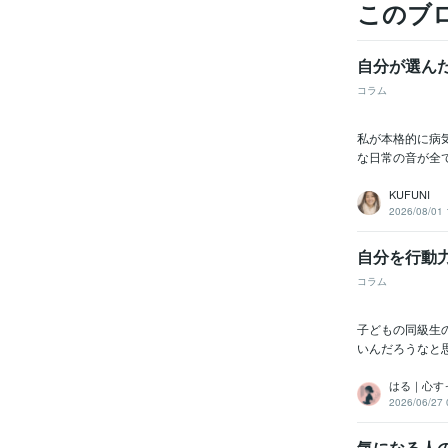
このブ
自分が選ん
コラム
私が本格的に病
な日常の音が全
KUFUNI
2026/08/01 
自分を行動
コラム
子どもの同級生
いんだろうなと
はる｜心す
2026/06/27 
気になる人