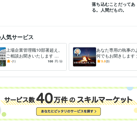
落ち込むことだってあ
る。人間だもの。
の人気サービス
上場企業管理職10部署超え。
あなた専用の執事の
ご相談お聞きいたします 仕
何でもお聞きします 
事や職場のいろんな場面のお
ことない話、愚痴、
-
(1)
100
円
/分
5.0
(3)
悩みやご相談、お聞きします
何でも寄り添ってお
す