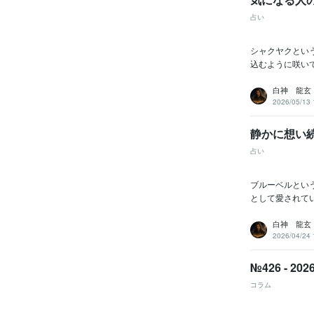
占い
シャクヤクとい
込むように咲い
白神 龍玄
2026/05/13 
静かに想い
占い
ブルーベルとい
として愛されて
白神 龍玄
2026/04/24 
№426 - 20
コラム