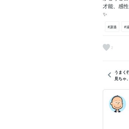
才能、感性
✨
#謙遜
#
2
うまく
見ちゃ