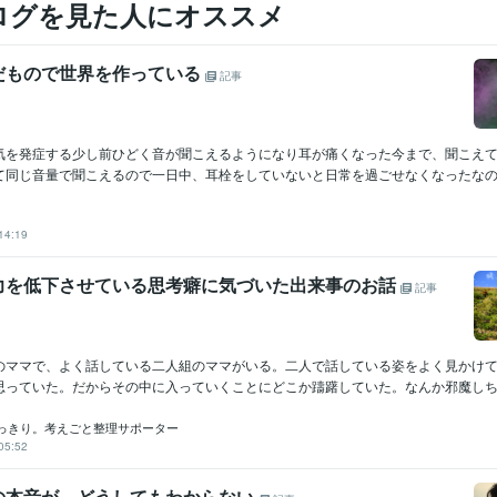
ログを見た人にオススメ
だもので世界を作っている
記事
気を発症する少し前ひどく音が聞こえるようになり耳が痛くなった今まで、聞こえ
て同じ音量で聞こえるので一日中、耳栓をしていないと日常を過ごせなくなったなのに
14:19
力を低下させている思考癖に気づいた出来事のお話
記事
のママで、よく話している二人組のママがいる。二人で話している姿をよく見かけ
思っていた。だからその中に入っていくことにどこか躊躇していた。なんか邪魔しちゃ
っきり。考えごと整理サポーター
05:52
の本音が、どうしてもわからない