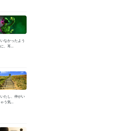
ていなかったよう
、耳...
ていたし、仲がい
う気...