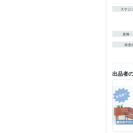
スケジ
資格・
得意
出品者