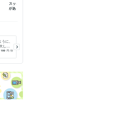
スッキリしたり、気づき
職場の人間関係、お仕事
自分を
があると、嬉しいです。
のお悩み、お聞きしま
プルに
す。
ように、
優しいあなたが怒る、そのよ
大した
ほどの理由、お聞きします
お悩み、
パワハラ、理不尽、雑な扱い
100
円
/分
5.0
(1)
100
円
/分
聞きしま
をしてくる人は、実は小心者
です。