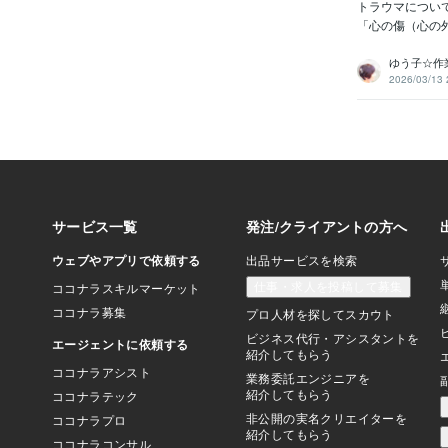
トラウマについ
「心の傷（心の外
ゆう子☆作
2026/03/13 