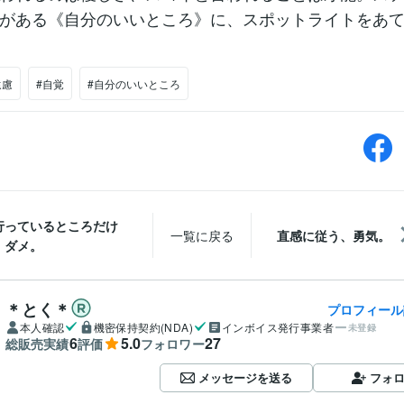
がある《自分のいいところ》に、スポットライトをあ
遠慮
#自覚
#自分のいいところ
行っているところだけ
一覧に戻る
直感に従う、勇気。
、ダメ。
＊とく＊
プロフィール
本人確認
機密保持契約(NDA)
インボイス発行事業者
未登録
6
5.0
27
総販売実績
評価
フォロワー
メッセージを送る
フォ