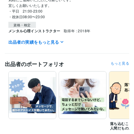
宜しくお願いいたします。

・平日　21:00-23:00

・祝休日08:00〜23:00
資格・検定
メンタル心理インストラクター
取得年 : 2018年
出品者の実績をもっと見る
得意分野
悩み相談・カウンセリング
傾聴すること
悩み相談・カウンセリング
人の内なる声や強み、才能を探し出すこ
と
出品者のポートフォリオ
もっと見る
落ち込むこと
人間だもの。