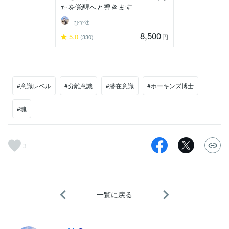
たを覚醒へと導きます
ひで汰
8,500
5.0
円
(330)
#意識レベル
#分離意識
#潜在意識
#ホーキンズ博士
#魂
3
一覧に戻る