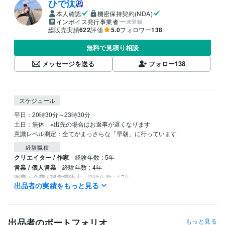
ひで汰
本人確認
機密保持契約(NDA)
インボイス発行事業者
未登録
総販売実績
622
評価
5.0
フォロワー
138
無料で見積り相談
メッセージを送る
フォロー
138
スケジュール
平日：20時30分～23時30分

土日：無休　※出先の場合はお返事が遅くなります

意識レベル測定：全てがまっさらな「早朝」に行っています
経験職種
クリエイター / 作家
経験年数 : 5年
営業 / 個人営業
経験年数 : 4年
医療・介護 / 理学療法士
経験年数 : 17年
出品者の実績をもっと見る
ライフスタイル・その他 / 占い師
経験年数 : 6年
ライフスタイル・その他 / 講師・インストラクター
経験年数 : 6年
職歴
出品者のポートフォリオ
もっと見る