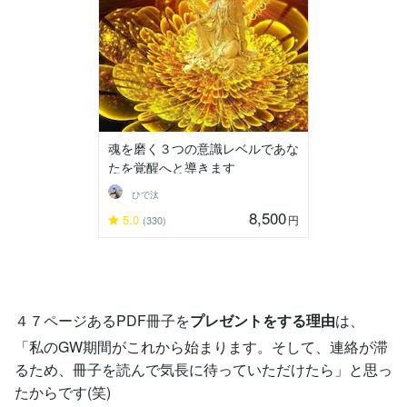
魂を磨く３つの意識レベルであな
たを覚醒へと導きます
ひで汰
8,500
5.0
円
(330)
４７ページあるPDF冊子を
プレゼントをする理由
は、
「私のGW期間がこれから始まります。そして、連絡が滞
るため、冊子を読んで気長に待っていただけたら」と思っ
たからです(笑)