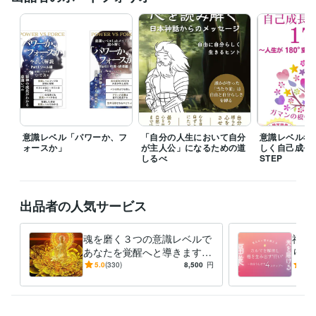
satci（さっち）ハウス
2023年3月 ~ 現在
意識レベルラボ
2019年10月 ~ 現在
セミナー企画活動/ITラボ
2013年12月 ~ 2015年6月
作家業 個人作家(主に電子書籍)
2022年2月 ~ 現在
介護施設 理学療法士
2009年3月 ~ 2011年2月
病院(急性期・回復期) 理学療法士
2011年4月 ~ 2015年7月
社会福祉(介護・医療・保育の総合法人) 理学療法士
2015年7月 ~ 現
在
心の探求
2007年12月 ~ 現在
意識レベル「パワーか、フ
「自分の人生において自分
意識レベル考
受賞歴
ォースか」
が主人公」になるための道
しく自己成長
意識レベルを考察！わたしらしく自己成長するための17STEP
意識レ
しるべ
STEP
ベルブログ"～satci(さっち) ハウス～"
頭蓋仙骨セラピー(基礎編)　講
師
日本介護学会(in金沢)　学会発表
リハビリテーションケア学会(in
金沢)　学会発表
地域理学療法学会(in札幌)　学会発表
パワーリハビ
出品者の人気サービス
リテーション研究大会　学会発表
法人研究発表　
法人研究発表
コ
コナラ　出品開始
ココナラ　ランク認定：ブロンズ　(３カ月目)
コ
コナラ　ランク認定：シルバー　(４カ月目)
魂を磨く３つの意識レベルで
ココナラ　ランク認定：
福業
あなたを覚醒へと導きます
り】
ゴールド　(６カ月目)
ココナラ　ランク認定：プラチナすべてのご縁
【具体的】魂と守護のレベル
年自
にお礼申し上げます
5.0
こころの輪廻は竜を超えて「好きなことをす
(330)
8,500
円
5.0
をワンランク上げる『成長の
家が
る」だけで抜ける 
スサノオの心を読み解く日本神話からのメッセー
処方箋』
ジ