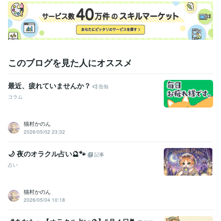
資格・検定
理学療法士
取得年 : 2008年
ケアマネジャー（介護支援専門員）
取得年 : 2017年
ビジネス・クリエイティブツール
Excel:10年
Google スプレッドシート:0年
Google スライド:2年
Google ドキュメント:2年
PowerPoint:14年
Word:19年
弥生会計:1年
このブログを見た人にオススメ
Google Analytics:4年
Google Search Console:4年
Canva:1年
最近、疲れていませんか？
告知
得意分野
占い
意識レベルの測定(鑑定)
キネシオロジー(筋反射テスト)
心理
コラム
学・哲学
占い
ペンデュラム
鑑定
意識レベル
自己肯定感UP
心理学
猫村かのん
精神医学
哲学
悩み相談・カウンセリング
心理学・哲学・精神医学
心の探求／能力
2026/05/02 23:32
開発
レイキ1-3
人生の質を高めるコーチング
頭蓋仙骨セラピー（ク
ラニオセイクラル）
🌙 夜のオラクル占い🔮🐾
記事
心理学
精神医学
哲学
悩み相談
人生の質
メンタルケア
占い
猫村かのん
2026/05/04 10:18