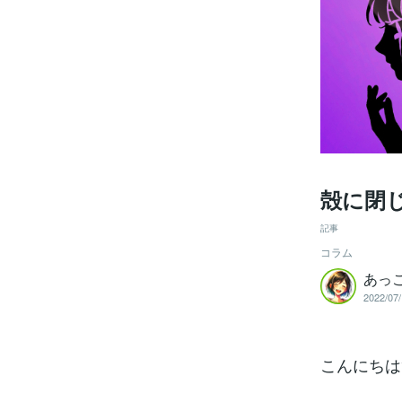
殻に閉
記事
コラム
あっ
2022/07/
こんにちは