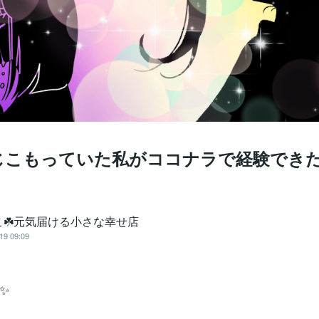
じこもっていた私がココナラで経験でき
こ☘️元気届ける小さな幸せ店
19 09:09
✨