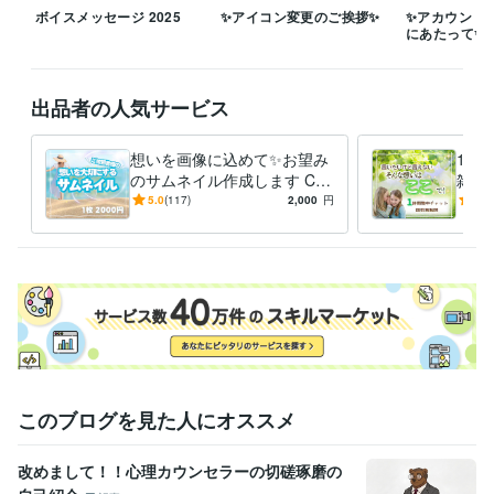
ボイスメッセージ 2025
✨アイコン変更のご挨拶✨
✨アカウント
にあたって✨
☘️*゜評価・感想について

評価感想は任意ですのでご無理なさらないでください。

お時間に余裕ある時は感想いただけると励みになります✨
出品者の人気サービス
経験職種
ライフスタイル・その他 / 保育士・ベビーシッター
経験年数 : 9年
想いを画像に込めて✨お望み
1時
受賞歴
のサムネイル作成します Can
雑談
ココナラデビュー
ココナラプラチナランク昇格
ココナラ実績500件
vaで！丁寧かつスピード納品
めて
5.0
(117)
2,000
円
5.0
達成
心がけています✨修正無制限
愛/人
資格・検定
保育士
取得年 : 2001年
幼稚園教諭免許
取得年 : 2001年
認定ベビーシッター
取得年 : 2021年
児童発達支援士
取得年 : 2024年
ビジネス・クリエイティブツール
VLLO:3年
Canva:3年
このブログを見た人にオススメ
得意分野
改めまして！！心理カウンセラーの切磋琢磨の
悩み相談・カウンセリング
☆コミュニケーション☆
♡お子さんと楽
しむ世界♡
♡特性も神様からの贈り物♡
☆こころの痛み☆
♡大切