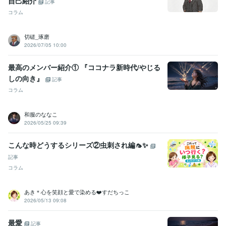
自己紹介
記事
だからこそ悩む♡
☆ココナラの世界☆
コラム
悩み相談
育児
子育て
保育士
発達障害
恋愛
複雑な恋愛
ココナラ
ココナラ初心者
ダンス
Web制作・HP作成・EC構築
☆画像作成☆
切磋_琢磨
サムネイル
ヘッダー
ココナラ
バナー
2026/07/05 10:00
最高のメンバー紹介① 『ココナラ新時代/やじる
しの向き』
記事
コラム
和服のななこ
2026/05/25 09:39
こんな時どうするシリーズ②虫刺され編🦟✨
記事
コラム
あき＊心を笑顔と愛で染める❤️すだちっこ
2026/05/13 09:08
最愛
記事