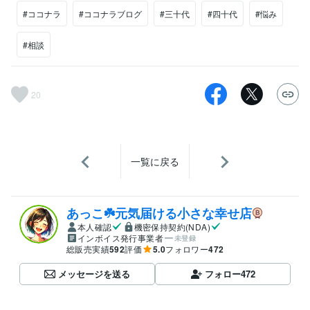
#ココナラ
#ココナラブログ
#三十代
#四十代
#悩み
#相談
20
一覧に戻る
あっこ☘️元気届ける小さな幸せ店
本人確認
機密保持契約(NDA)
インボイス発行事業者
未登録
総販売実績
592
評価
5.0
フォロワー
472
メッセージを送る
フォロー
472