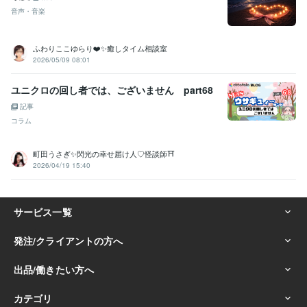
音声・音楽
ふわりここゆらり❤️✨癒しタイム相談室
2026/05/09 08:01
ユニクロの回し者では、ございません part68
記事
コラム
町田うさぎ✨閃光の幸せ届け人♡怪談師⛩️
2026/04/19 15:40