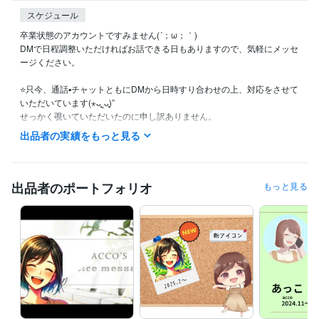
スケジュール
卒業状態のアカウントですみません(´；ω；｀)

DMで日程調整いただければお話できる日もありますので、気軽にメッセ
ージください。

⭐️只今、通話▪️チャットともにDMから日時すり合わせの上、対応をさせて
いただいています(⋆ᴗ͈ˬᴗ͈)”

せっかく覗いていただいたのに申し訳ありません。

出品者の実績をもっと見る
※お問い合わせ・ご予約は24時間受け付けております。いただいたメッ
セージへの返信は、なるべく早めにお返事させていただきますが、時間
によってはお返事が遅れることがございます。ご了承ください。

出品者のポートフォリオ
もっと見る
‎☘️*゜ポートフォリオにボイスサンプルやサムネご依頼品(掲載許可いただ
いたもの)をご紹介させていただいています✨

☘️*゜日中のお仕事+ココナラ外のオンライン事業と並行で活動させてい
ただいているため、実質ココナラさんは卒業状態です。

ですが、訪れてくれた方との繋がりは残したいという私のわがままでお
店を開けています。

平日は基本夕方までチャットも通話もできず申し訳ありません。

例外もございますので、お気軽にメッセージにてお問い合わせください
(*´˘`*)
