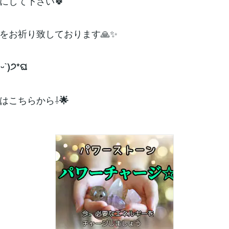
にして下さい🍀
をお祈り致しております🙏✨
ᵕˋ)੭*ଘ
はこちらから⇩
🌟