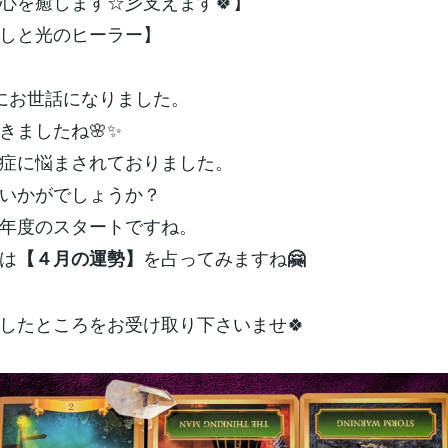
心を癒します☆彡支えます🍀】
癒しと光のヒーラー】
にお世話になりました。
きましたね🌸✨
症に悩まされておりました。
いかがでしょうか？
年度のスタートですね。
は
を占ってみますね
【４月の運勢】
🤗
したところをお受け取り下さいませ🍀