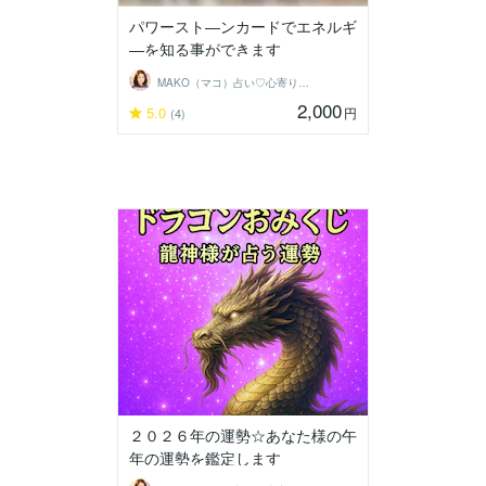
パワースト―ンカードでエネルギ
―を知る事ができます
MAKO（マコ）占い♡心寄り添うヒーラー
2,000
5.0
円
(4)
２０２６年の運勢☆あなた様の午
年の運勢を鑑定します