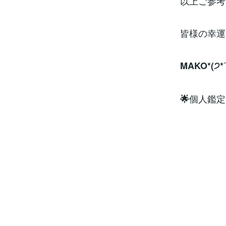
以上ご参考
皆様の幸運
MAKO*(੭*ˊ
個人鑑定
🌟