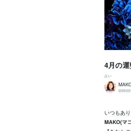
4月の運
占い
MA
2026/03/
いつもありが
MAKO(マコ