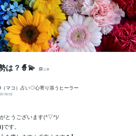
勢は？🧙💫
記事
KO（マコ）占い♡心寄り添うヒーラー
30 06:02
とうございます(^▽^)/
です。
)