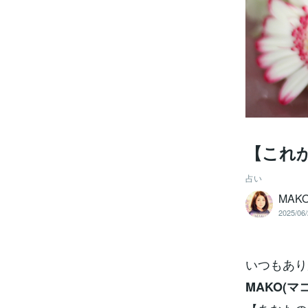
【これか
占い
MA
2025/06/
いつもありが
MAKO(マコ