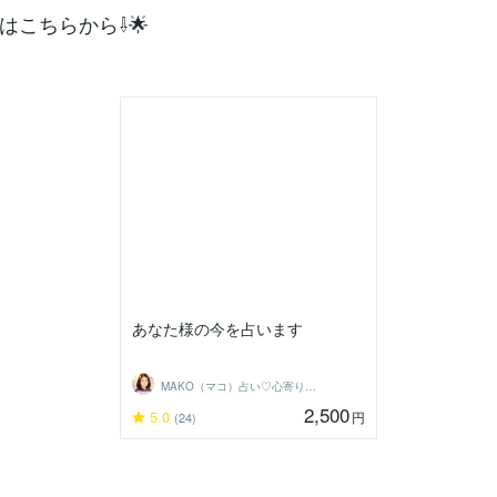
はこちらから⇩🌟
あなた様の今を占います
MAKO（マコ）占い♡心寄り添うヒーラー
2,500
5.0
円
(24)