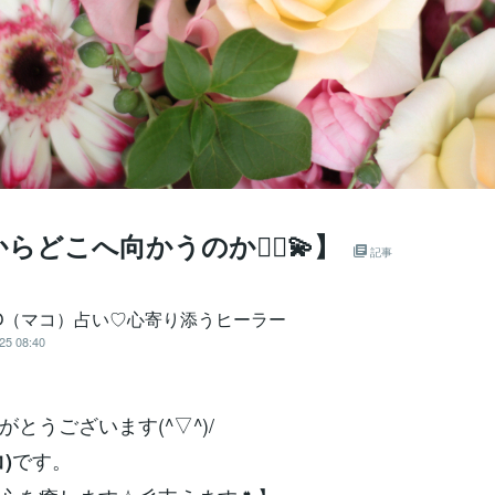
らどこへ向かうのか🧙‍♀️💫】
記事
KO（マコ）占い♡心寄り添うヒーラー
25 08:40
とうございます(^▽^)/
です。
)