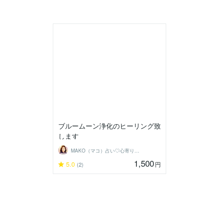
ブルームーン浄化のヒーリング致
します
MAKO（マコ）占い♡心寄り添うヒーラー
1,500
5.0
円
(2)