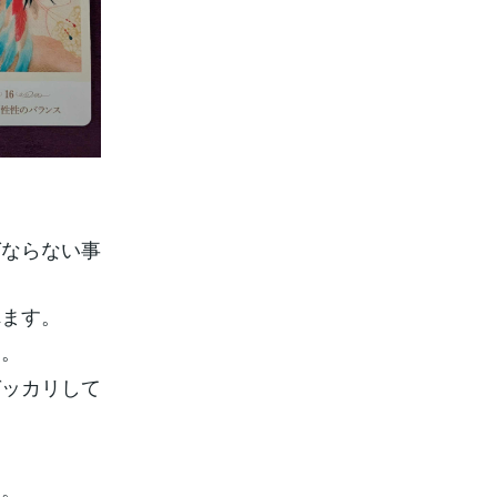
ばならない事
れます。
す。
ガッカリして
。
す。